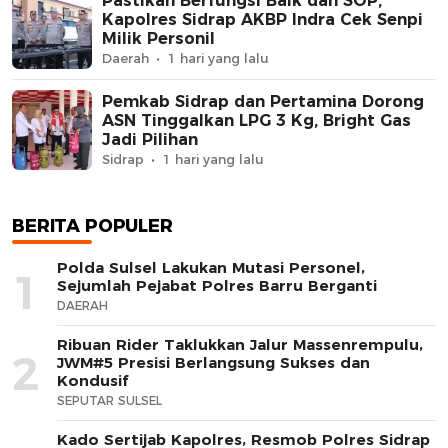
Pastikan Berfungsi Baik dan SOP,
Kapolres Sidrap AKBP Indra Cek Senpi
Milik Personil
Daerah
1 hari yang lalu
Pemkab Sidrap dan Pertamina Dorong
ASN Tinggalkan LPG 3 Kg, Bright Gas
Jadi Pilihan
Sidrap
1 hari yang lalu
BERITA POPULER
Polda Sulsel Lakukan Mutasi Personel,
1
Sejumlah Pejabat Polres Barru Berganti
DAERAH
Ribuan Rider Taklukkan Jalur Massenrempulu,
2
JWM#5 Presisi Berlangsung Sukses dan
Kondusif
SEPUTAR SULSEL
Kado Sertijab Kapolres, Resmob Polres Sidrap