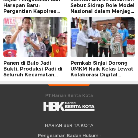
Harapan Baru:
Sebut Sidrap Role Model
Pergantian Kapolres
Nasional dalam Menjaga
Sidrap dalam Perspektif
Stabilitas Harga Telur
Karier Dua Perwira
Panen di Bulo Jadi
Pemkab Sinjai Dorong
Bukti, Produksi Padi di
UMKM Naik Kelas Lewat
Seluruh Kecamatan
Kolaborasi Digital
Sidrap Cetak Rekor
Strategis
Peningkatan
PT.Harian Berita Kota
HARIAN BERITA KOTA
Pengesahan Badan Hukum :