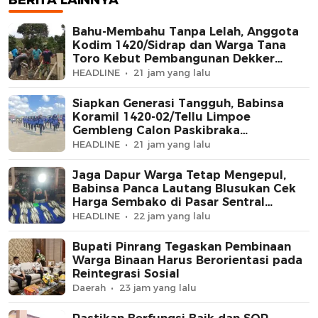
Bahu-Membahu Tanpa Lelah, Anggota
Kodim 1420/Sidrap dan Warga Tana
Toro Kebut Pembangunan Dekker
Jembatan Beton
HEADLINE
21 jam yang lalu
Siapkan Generasi Tangguh, Babinsa
Koramil 1420-02/Tellu Limpoe
Gembleng Calon Paskibraka
Kecamatan
HEADLINE
21 jam yang lalu
Jaga Dapur Warga Tetap Mengepul,
Babinsa Panca Lautang Blusukan Cek
Harga Sembako di Pasar Sentral
Bilokka
HEADLINE
22 jam yang lalu
Bupati Pinrang Tegaskan Pembinaan
Warga Binaan Harus Berorientasi pada
Reintegrasi Sosial
Daerah
23 jam yang lalu