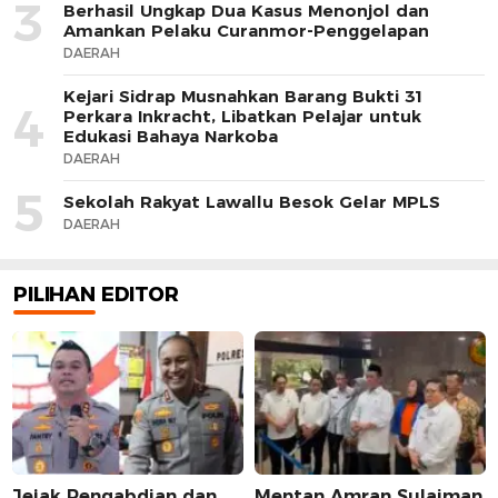
3
Berhasil Ungkap Dua Kasus Menonjol dan
Amankan Pelaku Curanmor-Penggelapan
DAERAH
Kejari Sidrap Musnahkan Barang Bukti 31
4
Perkara Inkracht, Libatkan Pelajar untuk
Edukasi Bahaya Narkoba
DAERAH
5
Sekolah Rakyat Lawallu Besok Gelar MPLS
DAERAH
PILIHAN EDITOR
Jejak Pengabdian dan
Mentan Amran Sulaiman