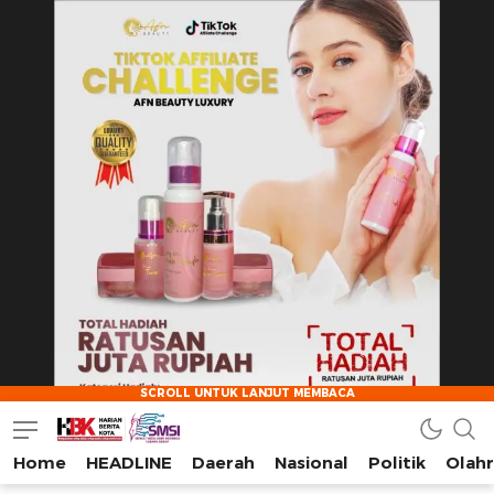
Home
HEADLINE
Daerah
Nasional
Politik
Olah
HarianBeritaKota
Mengabarkan Setiap Detil, Sudut, dan Cerita Kota