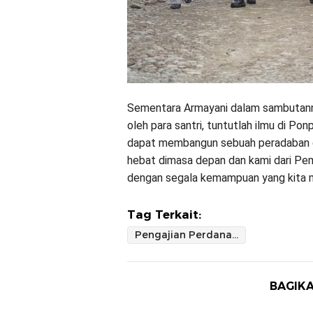
Sementara Armayani dalam sambutann
oleh para santri, tuntutlah ilmu di Ponp
dapat membangun sebuah peradaban di
hebat dimasa depan dan kami dari Pe
dengan segala kemampuan yang kita mi
Tag Terkait:
Pengajian Perdana Ponpes As'Adiyah Pusat Sengkang Dihadiri Ribuan Masyarakat
BAGIKA