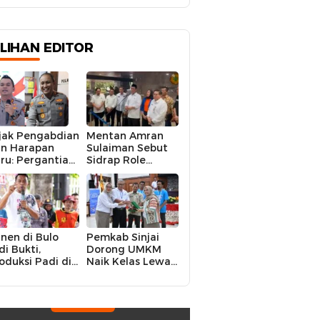
ILIHAN EDITOR
jak Pengabdian
Mentan Amran
n Harapan
Sulaiman Sebut
ru: Pergantian
Sidrap Role
polres Sidrap
Model Nasional
lam Perspektif
dalam Menjaga
rier Dua
Stabilitas Harga
rwira
Telur
nen di Bulo
Pemkab Sinjai
di Bukti,
Dorong UMKM
oduksi Padi di
Naik Kelas Lewat
luruh
Kolaborasi Digital
ecamatan
Strategis
drap Cetak
kor