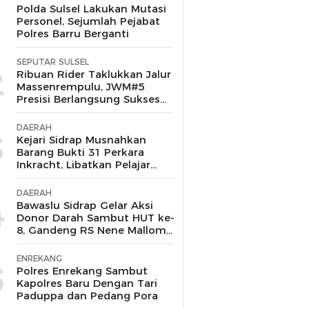
1
Polda Sulsel Lakukan Mutasi
Personel, Sejumlah Pejabat
Polres Barru Berganti
SEPUTAR SULSEL
2
Ribuan Rider Taklukkan Jalur
Massenrempulu, JWM#5
Presisi Berlangsung Sukses
dan Kondusif
DAERAH
3
Kejari Sidrap Musnahkan
Barang Bukti 31 Perkara
Inkracht, Libatkan Pelajar
untuk Edukasi Bahaya
Narkoba
DAERAH
4
Bawaslu Sidrap Gelar Aksi
Donor Darah Sambut HUT ke-
8, Gandeng RS Nene Mallomo
dan Polres
ENREKANG
5
Polres Enrekang Sambut
Kapolres Baru Dengan Tari
Paduppa dan Pedang Pora