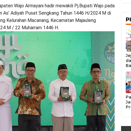
paten Wajo Armayani hadir mewakili Pj.Bupati Wajo pada
n As’ Adiyah Pusat Sengkang Tahun 1446 H/2024 M di
P
ang Kelurahan Macanang, Kecamatan Majauleng
2024 M / 22 Muharram 1446 H.
Je
da
Ba
Ka
da
Ka
Pe
Pa
Ja
Pr
Se
K
Si
Re