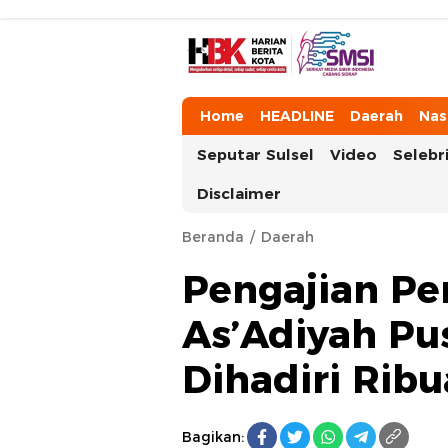
HarianBeritaKota
Mengabarkan Setiap Detil, Sudut, da
Home
HEADLINE
Daerah
Nas
Seputar Sulsel
Video
Selebri
Disclaimer
Beranda
Daerah
Pengajian Pe
As’Adiyah Pu
Dihadiri Rib
Bagikan: