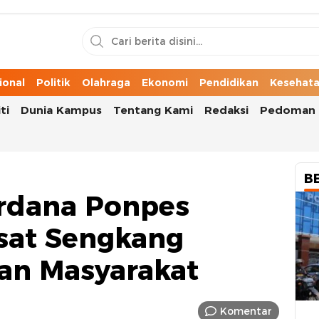
n Cerita Kota
ional
Politik
Olahraga
Ekonomi
Pendidikan
Kesehat
ti
Dunia Kampus
Tentang Kami
Redaksi
Pedoman 
B
rdana Ponpes
sat Sengkang
uan Masyarakat
Komentar