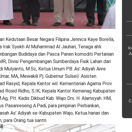
Pe
dari Kedutaan Besar Negara Filipina Jennica Kaye Borella,
a Irak Syekh Al Muhammad Al Jauhari, Tenaga ahli
K
A
mbangan Budidaya dan Pasca Panen komoditi Pertanian
. MR, Divisi Pengembangan Sumberdaya Fisik Lahan dari
 Budi Mulyanto, M.Sc, Ketua Umum PB. As’ Adiyah Anre
Umar, MA, Mewakili Pj. Gubernur Sulsel/ Asisten
d Rasyid, Kepala Kantor wil. Kementerian Agama Prov.
d Rosid Ridho, S.IK, Kepala Kantor Kemenag Kabupaten
Ag, Plt. Kadis Dikbud Kab. Wajo Drs. H. Alamsyah. HM,
C
nus Pasanreseng A.Padi, para pimpinan Perbankan,
sah As’ Adiyah se-Kabupaten Wajo, Ketua harian dan
 para Orang tua santri.