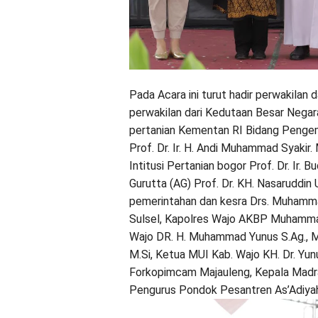
Pada Acara ini turut hadir perwakilan 
perwakilan dari Kedutaan Besar Negar
pertanian Kementan RI Bidang Penge
Prof. Dr. Ir. H. Andi Muhammad Syakir
Intitusi Pertanian bogor Prof. Dr. Ir.
Gurutta (AG) Prof. Dr. KH. Nasaruddin 
pemerintahan dan kesra Drs. Muhamma
Sulsel, Kapolres Wajo AKBP Muhamma
Wajo DR. H. Muhammad Yunus S.Ag., M.
M.Si, Ketua MUI Kab. Wajo KH. Dr. Yu
Forkopimcam Majauleng, Kepala Madra
Pengurus Pondok Pesantren As’Adiyah,