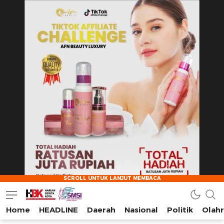
Home
HEADLINE
Daerah
Nasional
Politik
Olah
HarianBeritaKota
Mengabarkan Setiap Detil, Sudut, dan Cerita Kota