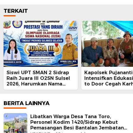
TERKAIT
Siswi UPT SMAN 2 Sidrap
Kapolsek Pujanant
Raih Juara III O2SN Sulsel
Intensifkan Edukas
2026, Harumkan Nama
to Door Cegah Karh
Daerah di Cabang Renang
Ajak Warga Tidak
Membakar Lahan
BERITA LAINNYA
Libatkan Warga Desa Tana Toro,
Personel Kodim 1420/Sidrap Kebut
Pemasangan Besi Bantalan Jembatan