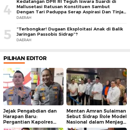
Kedatangan DPR RI Teguh Iswara Suardi di
4
Mallusetasi Ratusan Konstituen Sambut
Dengan Tari Paduppa Serap Aspirasi Dan Tinjau
Realisasi Program
DAERAH
“Terbongkar! Dugaan Eksploitasi Anak di Balik
5
Jaringan Passobis Sidrap”?
DAERAH
PILIHAN EDITOR
Jejak Pengabdian dan
Mentan Amran Sulaiman
Harapan Baru:
Sebut Sidrap Role Model
Pergantian Kapolres
Nasional dalam Menjaga
Sidrap dalam Perspektif
Stabilitas Harga Telur