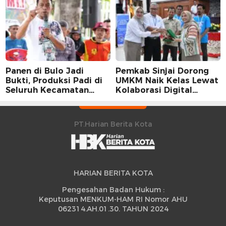
Karier Dua Perwira
Panen di Bulo Jadi
Pemkab Sinjai Dorong
Bukti, Produksi Padi di
UMKM Naik Kelas Lewat
Seluruh Kecamatan
Kolaborasi Digital
Sidrap Cetak Rekor
Strategis
Peningkatan
PT.Harian Berita Kota
HARIAN BERITA KOTA
Pengesahan Badan Hukum :
Keputusan MENKUM-HAM RI Nomor AHU
062314.AH.01.30. TAHUN 2024