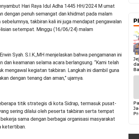
nyambut Hari Raya Idul Adha 1445 HH/2024 M umat
ran dengan penuh semangat dan khidmat pada malam
P
n sebelumnya, takbiran kali ini juga mendapat pengawalan
olisian setempat. Minggu (16/06/24) malam
Erwin Syah. S.I.K.,MH menjelaskan bahwa pengamanan ini
Je
n dan keamanan selama acara berlangsung. “Kami telah
da
Ba
k mengawal kegiatan takbiran. Langkah ini diambil guna
Ka
an dengan tenang dan aman,” ujarnya.
da
Ka
Pe
Pa
berapa titik strategis di kota Sidrap, termasuk pusat-
Ja
yang sering dilalui oleh peserta takbiran serta tempat
Pr
Se
uga bekerja sama dengan berbagai organisasi masyarakat
K
ketertiban.
Si
Re