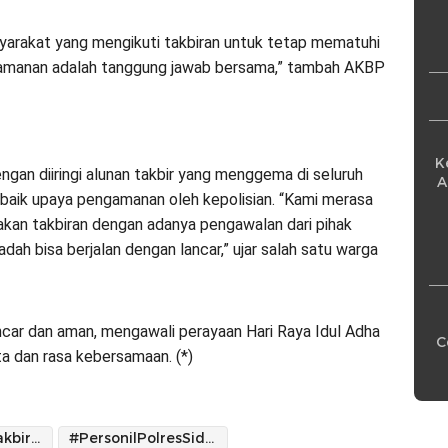
Pe
arakat yang mengikuti takbiran untuk tetap mematuhi
eamanan adalah tanggung jawab bersama,” tambah AKBP
K
gan diiringi alunan takbir yang menggema di seluruh
A
baik upaya pengamanan oleh kepolisian. “Kami merasa
kan takbiran dengan adanya pengawalan dari pihak
ah bisa berjalan dengan lancar,” ujar salah satu warga
lancar dan aman, mengawali perayaan Hari Raya Idul Adha
C
 dan rasa kebersamaan. (*)
#PamMalamTakbiran
#PersonilPolresSidrap