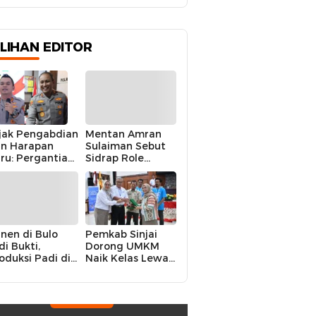
Narkoba
ILIHAN EDITOR
jak Pengabdian
Mentan Amran
n Harapan
Sulaiman Sebut
ru: Pergantian
Sidrap Role
polres Sidrap
Model Nasional
lam Perspektif
dalam Menjaga
rier Dua
Stabilitas Harga
rwira
Telur
nen di Bulo
Pemkab Sinjai
di Bukti,
Dorong UMKM
oduksi Padi di
Naik Kelas Lewat
luruh
Kolaborasi Digital
ecamatan
Strategis
drap Cetak
kor