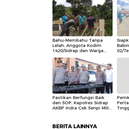
Bahu-Membahu Tanpa
Siap
Lelah, Anggota Kodim
Babin
1420/Sidrap dan Warga
02/T
Tana Toro Kebut
Calon
Pembangunan Dekker
Keca
Jembatan Beton
Pastikan Berfungsi Baik
Pemk
dan SOP, Kapolres Sidrap
Pert
AKBP Indra Cek Senpi Milik
Tingg
Personil
Brigh
BERITA LAINNYA