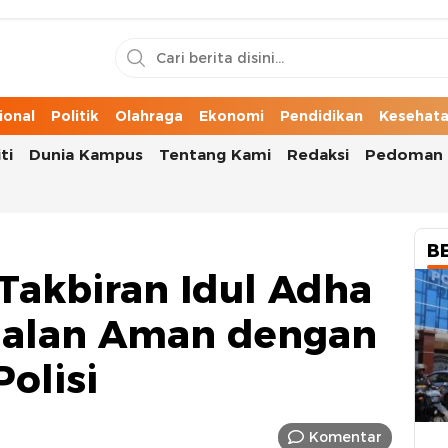
n Cerita Kota
ional
Politik
Olahraga
Ekonomi
Pendidikan
Kesehat
ti
Dunia Kampus
Tentang Kami
Redaksi
Pedoman 
B
Takbiran Idul Adha
rjalan Aman dengan
olisi
Komentar