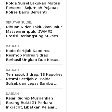
1
Polda Sulsel Lakukan Mutasi
Personel, Sejumlah Pejabat
Polres Barru Berganti
SEPUTAR SULSEL
2
Ribuan Rider Taklukkan Jalur
Massenrempulu, JWM#5
Presisi Berlangsung Sukses
dan Kondusif
DAERAH
3
Kado Sertijab Kapolres,
Resmob Polres Sidrap
Berhasil Ungkap Dua Kasus
Menonjol dan Amankan
Pelaku Curanmor-
DAERAH
Penggelapan
4
Termasuk Sidrap, 13 Kapolres
Resmi Sertijab di Polda
Sulsel, dan Lepas Sambut
Kembalinya Dua Putra
Terbaik yang Pernah
DAERAH
Mengabdi
5
Kejari Sidrap Musnahkan
Barang Bukti 31 Perkara
Inkracht, Libatkan Pelajar
untuk Edukasi Bahaya