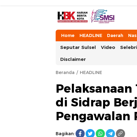
HarianBeritaKota
Mengabarkan Setiap Detil, Sudut, da
Home
HEADLINE
Daerah
Nas
Seputar Sulsel
Video
Selebri
Disclaimer
Beranda
HEADLINE
Pelaksanaan 
di Sidrap Be
Pengawalan P
Bagikan: