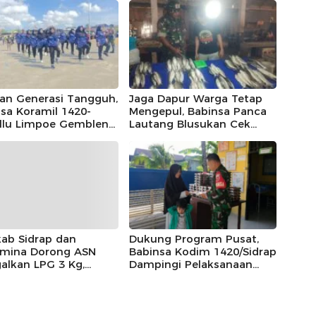
kan Generasi Tangguh,
Jaga Dapur Warga Tetap
sa Koramil 1420-
Mengepul, Babinsa Panca
ellu Limpoe Gembleng
Lautang Blusukan Cek
 Paskibraka
Harga Sembako di Pasar
matan
Sentral Bilokka
ab Sidrap dan
Dukung Program Pusat,
amina Dorong ASN
Babinsa Kodim 1420/Sidrap
alkan LPG 3 Kg,
Dampingi Pelaksanaan
t Gas Jadi Pilihan
Makan Bergizi Gratis