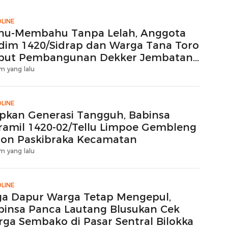
LINE
hu-Membahu Tanpa Lelah, Anggota
dim 1420/Sidrap dan Warga Tana Toro
but Pembangunan Dekker Jembatan
ton
m yang lalu
LINE
apkan Generasi Tangguh, Babinsa
ramil 1420-02/Tellu Limpoe Gembleng
lon Paskibraka Kecamatan
m yang lalu
LINE
ga Dapur Warga Tetap Mengepul,
binsa Panca Lautang Blusukan Cek
rga Sembako di Pasar Sentral Bilokka