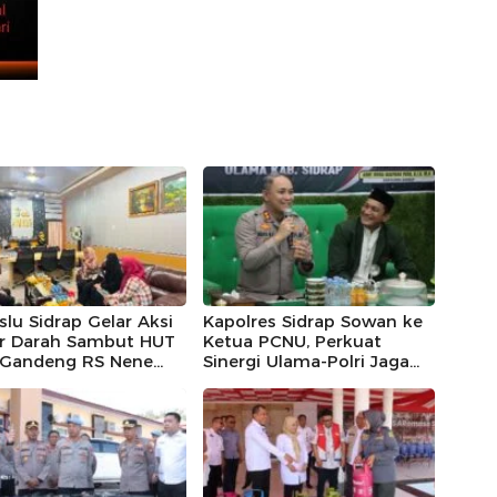
lu Sidrap Gelar Aksi
Kapolres Sidrap Sowan ke
r Darah Sambut HUT
Ketua PCNU, Perkuat
, Gandeng RS Nene
Sinergi Ulama-Polri Jaga
omo dan Polres
Kamtibmas