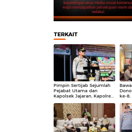
TERKAIT
Pimpin Sertijab Sejumlah
Bawas
Pejabat Utama dan
Dono
Kapolsek Jajaran, Kapolres
ke-8
Barru Harap Perkuat
Mall
Kinerja Organisasi