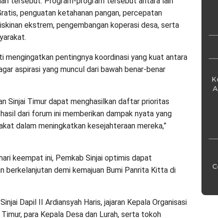
aan tersebut. Program-program tersebut antara lain
Pe
Gratis, penguatan ketahanan pangan, percepatan
iskinan ekstrem, pengembangan koperasi desa, serta
yarakat.
ti mengingatkan pentingnya koordinasi yang kuat antara
 agar aspirasi yang muncul dari bawah benar-benar
K
.
A
 Sinjai Timur dapat menghasilkan daftar prioritas
n hasil dari forum ini memberikan dampak nyata yang
rakat dalam meningkatkan kesejahteraan mereka,”
ari keempat ini, Pemkab Sinjai optimis dapat
C
n berkelanjutan demi kemajuan Bumi Panrita Kitta di
jai Dapil II Ardiansyah Haris, jajaran Kepala Organisasi
 Timur, para Kepala Desa dan Lurah, serta tokoh