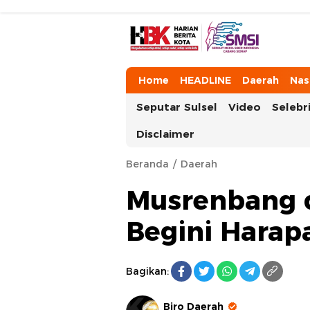
HarianBeritaKota
Mengabarkan Setiap Detil, Sudut, da
Home
HEADLINE
Daerah
Nas
Seputar Sulsel
Video
Selebri
Disclaimer
Beranda
Daerah
Musrenbang d
Begini Harap
Bagikan:
Biro Daerah