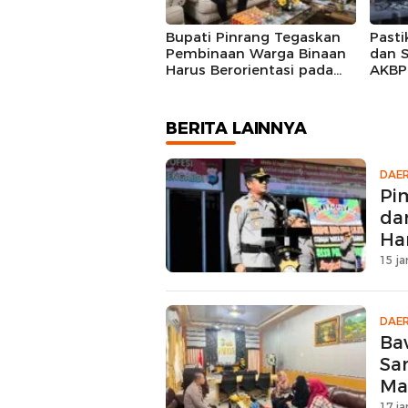
Bupati Pinrang Tegaskan
Pasti
Pembinaan Warga Binaan
dan S
Harus Berorientasi pada
AKBP 
Reintegrasi Sosial
Perso
BERITA LAINNYA
DAE
Pi
da
Ha
15 ja
DAE
Ba
Sa
Ma
17 ja