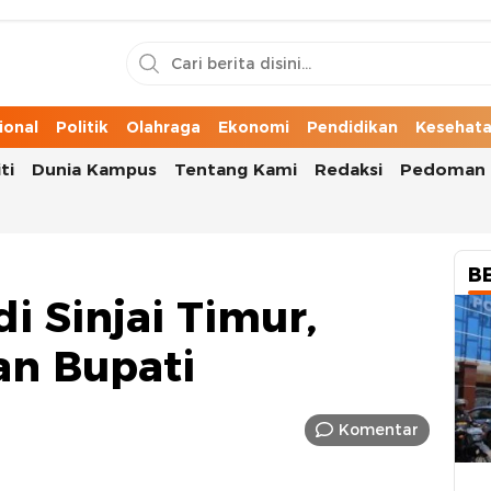
n Cerita Kota
ional
Politik
Olahraga
Ekonomi
Pendidikan
Kesehat
ti
Dunia Kampus
Tentang Kami
Redaksi
Pedoman 
B
i Sinjai Timur,
an Bupati
Komentar