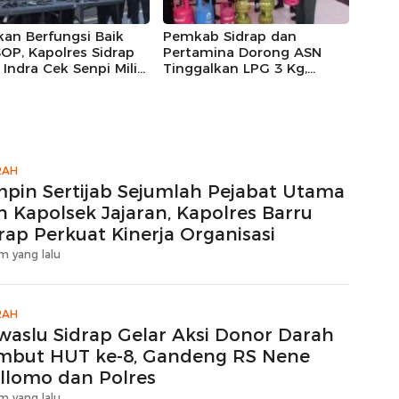
kan Berfungsi Baik
Pemkab Sidrap dan
OP, Kapolres Sidrap
Pertamina Dorong ASN
Indra Cek Senpi Milik
Tinggalkan LPG 3 Kg,
nil
Bright Gas Jadi Pilihan
RAH
mpin Sertijab Sejumlah Pejabat Utama
n Kapolsek Jajaran, Kapolres Barru
rap Perkuat Kinerja Organisasi
m yang lalu
RAH
waslu Sidrap Gelar Aksi Donor Darah
mbut HUT ke-8, Gandeng RS Nene
llomo dan Polres
m yang lalu