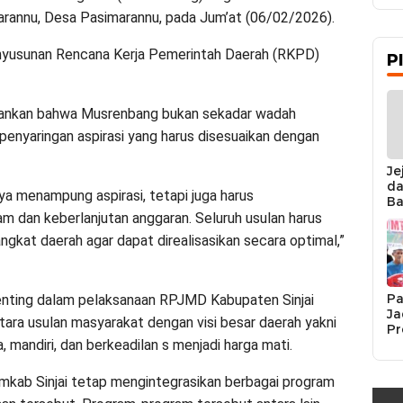
 Marannu, Desa Pasimarannu, pada Jum’at (06/02/2026).
penyusunan Rencana Kerja Pemerintah Daerah (RKPD)
P
enekankan bahwa Musrenbang bukan sekadar wadah
enyaringan aspirasi yang harus disesuaikan dengan
Je
da
a menampung aspirasi, tetapi juga harus
Ba
Ka
 dan keberlanjutan anggaran. Seluruh usulan harus
da
gkat daerah agar dapat direalisasikan secara optimal,”
Ka
Pe
Pa
penting dalam pelaksanaan RPJMD Kabupaten Sinjai
Ja
ntara usulan masyarakat dengan visi besar daerah yakni
Pr
Se
, mandiri, dan berkeadilan s menjadi harga mati.
K
Si
emkab Sinjai tetap mengintegrasikan berbagai program
Re