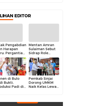
ILIHAN EDITOR
jak Pengabdian
Mentan Amran
n Harapan
Sulaiman Sebut
ru: Pergantian
Sidrap Role
polres Sidrap
Model Nasional
lam Perspektif
dalam Menjaga
rier Dua
Stabilitas Harga
rwira
Telur
nen di Bulo
Pemkab Sinjai
di Bukti,
Dorong UMKM
oduksi Padi di
Naik Kelas Lewat
luruh
Kolaborasi Digital
ecamatan
Strategis
drap Cetak
kor