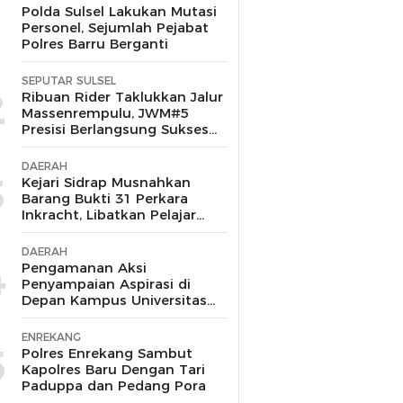
1
Polda Sulsel Lakukan Mutasi
Personel, Sejumlah Pejabat
Polres Barru Berganti
SEPUTAR SULSEL
2
Ribuan Rider Taklukkan Jalur
Massenrempulu, JWM#5
Presisi Berlangsung Sukses
dan Kondusif
DAERAH
3
Kejari Sidrap Musnahkan
Barang Bukti 31 Perkara
Inkracht, Libatkan Pelajar
untuk Edukasi Bahaya
Narkoba
DAERAH
4
Pengamanan Aksi
Penyampaian Aspirasi di
Depan Kampus Universitas
Muhammadiyah Barru
Berlangsung Aman dan
ENREKANG
Kondusif
5
Polres Enrekang Sambut
Kapolres Baru Dengan Tari
Paduppa dan Pedang Pora