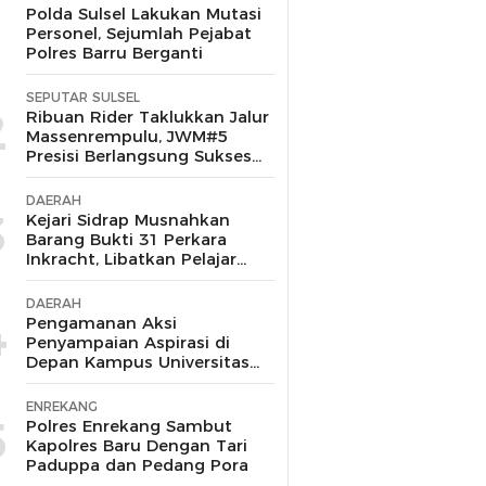
1
Polda Sulsel Lakukan Mutasi
Personel, Sejumlah Pejabat
Polres Barru Berganti
SEPUTAR SULSEL
2
Ribuan Rider Taklukkan Jalur
Massenrempulu, JWM#5
Presisi Berlangsung Sukses
dan Kondusif
DAERAH
3
Kejari Sidrap Musnahkan
Barang Bukti 31 Perkara
Inkracht, Libatkan Pelajar
untuk Edukasi Bahaya
Narkoba
DAERAH
4
Pengamanan Aksi
Penyampaian Aspirasi di
Depan Kampus Universitas
Muhammadiyah Barru
Berlangsung Aman dan
ENREKANG
Kondusif
5
Polres Enrekang Sambut
Kapolres Baru Dengan Tari
Paduppa dan Pedang Pora