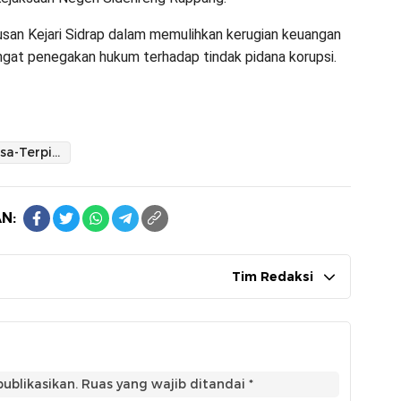
iusan Kejari Sidrap dalam memulihkan kerugian keuangan
at penegakan hukum terhadap tindak pidana korupsi.
Melalui Jaksa-Terpidana Hasrudin Setor Uang Pengganti Rp305 Juta ke Kas Negara
N:
Tim Redaksi
ublikasikan.
Ruas yang wajib ditandai
*