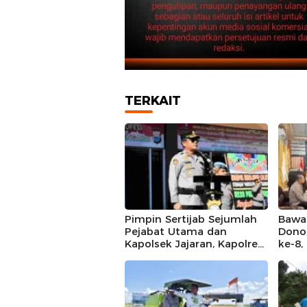
TERKAIT
Pimpin Sertijab Sejumlah
Bawas
Pejabat Utama dan
Dono
Kapolsek Jajaran, Kapolres
ke-8
Barru Harap Perkuat
Mall
Kinerja Organisasi