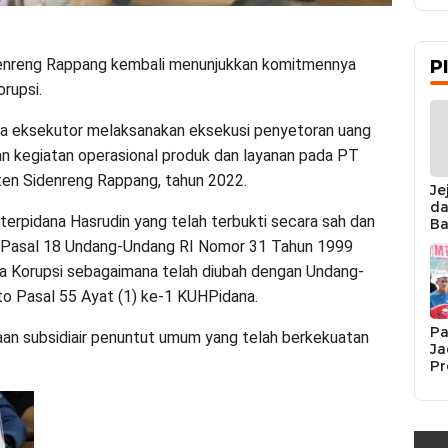
denreng Rappang kembali menunjukkan komitmennya
P
rupsi.
ksa eksekutor melaksanakan eksekusi penyetoran uang
n kegiatan operasional produk dan layanan pada PT
en Sidenreng Rappang, tahun 2022.
Je
da
terpidana Hasrudin yang telah terbukti secara sah dan
Ba
Ka
o Pasal 18 Undang-Undang RI Nomor 31 Tahun 1999
da
 Korupsi sebagaimana telah diubah dengan Undang-
Ka
Pe
o Pasal 55 Ayat (1) ke-1 KUHPidana.
Pa
waan subsidiair penuntut umum yang telah berkekuatan
Ja
Pr
Se
K
Si
Re