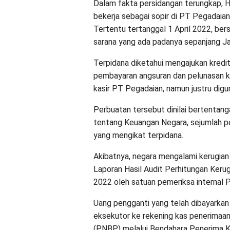
Dalam fakta persidangan terungkap, H
bekerja sebagai sopir di PT Pegadaia
Tertentu tertanggal 1 April 2022, b
sarana yang ada padanya sepanjang J
Terpidana diketahui mengajukan kredi
pembayaran angsuran dan pelunasan kr
kasir PT Pegadaian, namun justru digu
Perbuatan tersebut dinilai bertenta
tentang Keuangan Negara, sejumlah per
yang mengikat terpidana.
Akibatnya, negara mengalami kerugian
Laporan Hasil Audit Perhitungan Ker
2022 oleh satuan pemeriksa internal 
Uang pengganti yang telah dibayarkan 
eksekutor ke rekening kas penerimaa
(PNBP) melalui Bendahara Penerima K