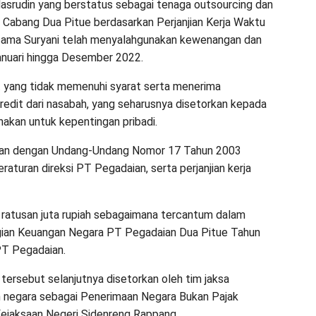
asrudin yang berstatus sebagai tenaga outsourcing dan
n Cabang Dua Pitue berdasarkan Perjanjian Kerja Waktu
ersama Suryani telah menyalahgunakan kewenangan dan
anuari hingga Desember 2022.
t yang tidak memenuhi syarat serta menerima
edit dari nasabah, yang seharusnya disetorkan kepada
nakan untuk kepentingan pribadi.
ngan dengan Undang-Undang Nomor 17 Tahun 2003
aturan direksi PT Pegadaian, serta perjanjian kerja
 ratusan juta rupiah sebagaimana tercantum dalam
ugian Keuangan Negara PT Pegadaian Dua Pitue Tahun
PT Pegadaian.
tersebut selanjutnya disetorkan oleh tim jaksa
n negara sebagai Penerimaan Negara Bukan Pajak
ejaksaan Negeri Sidenreng Rappang.