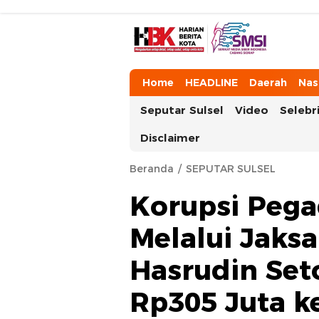
HarianBeritaKota
Mengabarkan Setiap Detil, Sudut, da
Home
HEADLINE
Daerah
Nas
Seputar Sulsel
Video
Selebri
Disclaimer
Beranda
SEPUTAR SULSEL
Korupsi Pega
Melalui Jaks
Hasrudin Set
Rp305 Juta k