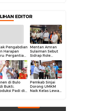
ILIHAN EDITOR
jak Pengabdian
Mentan Amran
n Harapan
Sulaiman Sebut
ru: Pergantian
Sidrap Role
polres Sidrap
Model Nasional
lam Perspektif
dalam Menjaga
rier Dua
Stabilitas Harga
rwira
Telur
nen di Bulo
Pemkab Sinjai
di Bukti,
Dorong UMKM
oduksi Padi di
Naik Kelas Lewat
luruh
Kolaborasi Digital
ecamatan
Strategis
drap Cetak
kor