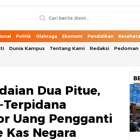
n Cerita Kota
ional
Politik
Olahraga
Ekonomi
Pendidikan
Kesehat
ti
Dunia Kampus
Tentang Kami
Redaksi
Pedoman 
B
daian Dua Pitue,
a-Terpidana
or Uang Pengganti
e Kas Negara