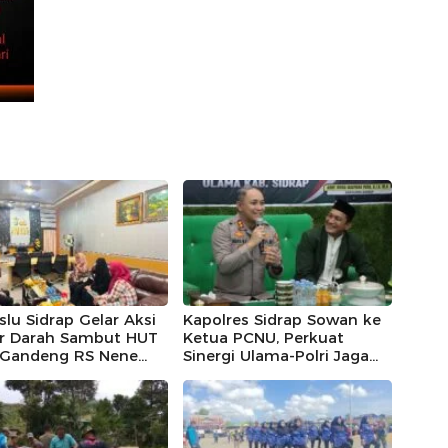
lu Sidrap Gelar Aksi
Kapolres Sidrap Sowan ke
r Darah Sambut HUT
Ketua PCNU, Perkuat
, Gandeng RS Nene
Sinergi Ulama-Polri Jaga
omo dan Polres
Kamtibmas