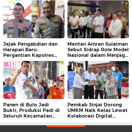
Jejak Pengabdian dan
Mentan Amran Sulaiman
Harapan Baru:
Sebut Sidrap Role Model
Pergantian Kapolres
Nasional dalam Menjaga
Sidrap dalam Perspektif
Stabilitas Harga Telur
Karier Dua Perwira
Panen di Bulo Jadi
Pemkab Sinjai Dorong
Bukti, Produksi Padi di
UMKM Naik Kelas Lewat
Seluruh Kecamatan
Kolaborasi Digital
Sidrap Cetak Rekor
Strategis
Peningkatan