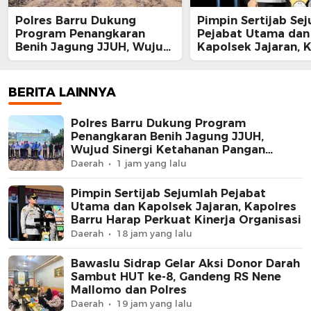
Polres Barru Dukung
Pimpin Sertijab Se
Program Penangkaran
Pejabat Utama dan
Benih Jagung JJUH, Wujud
Kapolsek Jajaran, 
Sinergi Ketahanan Pangan
Barru Harap Perkua
Nasional
Kinerja Organisasi
BERITA LAINNYA
Polres Barru Dukung Program
Penangkaran Benih Jagung JJUH,
Wujud Sinergi Ketahanan Pangan
Nasional
Daerah
1 jam yang lalu
Pimpin Sertijab Sejumlah Pejabat
Utama dan Kapolsek Jajaran, Kapolres
Barru Harap Perkuat Kinerja Organisasi
Daerah
18 jam yang lalu
Bawaslu Sidrap Gelar Aksi Donor Darah
Sambut HUT ke-8, Gandeng RS Nene
Mallomo dan Polres
Daerah
19 jam yang lalu