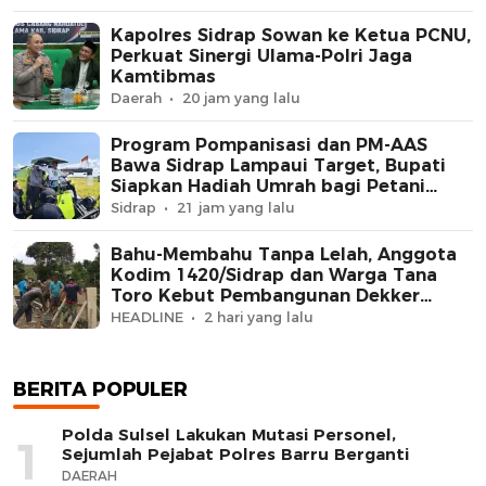
Kapolres Sidrap Sowan ke Ketua PCNU,
Perkuat Sinergi Ulama-Polri Jaga
Kamtibmas
Daerah
20 jam yang lalu
Program Pompanisasi dan PM-AAS
Bawa Sidrap Lampaui Target, Bupati
Siapkan Hadiah Umrah bagi Petani
Berprestasi
Sidrap
21 jam yang lalu
Bahu-Membahu Tanpa Lelah, Anggota
Kodim 1420/Sidrap dan Warga Tana
Toro Kebut Pembangunan Dekker
Jembatan Beton
HEADLINE
2 hari yang lalu
BERITA POPULER
Polda Sulsel Lakukan Mutasi Personel,
1
Sejumlah Pejabat Polres Barru Berganti
DAERAH