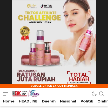
Home
HEADLINE
Daerah
Nasional
Politik
Olah
HarianBeritaKota
Mengabarkan Setiap Detil, Sudut, dan Cerita Kota