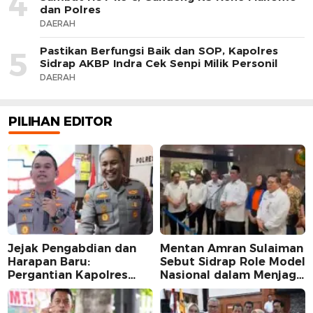
4
dan Polres
DAERAH
Pastikan Berfungsi Baik dan SOP, Kapolres
5
Sidrap AKBP Indra Cek Senpi Milik Personil
DAERAH
PILIHAN EDITOR
Jejak Pengabdian dan
Mentan Amran Sulaiman
Harapan Baru:
Sebut Sidrap Role Model
Pergantian Kapolres
Nasional dalam Menjaga
Sidrap dalam Perspektif
Stabilitas Harga Telur
Karier Dua Perwira