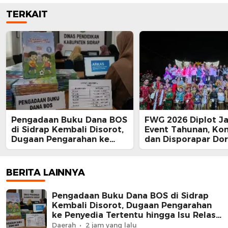
TERKAIT
Pengadaan Buku Dana BOS
FWG 2026 Diplot Ja
di Sidrap Kembali Disorot,
Event Tahunan, Ko
Dugaan Pengarahan ke
dan Disporapar Do
Penyedia Tertentu hingga
Lahirnya Wastra Kh
Isu Relasi Keluarga
Sidrap
Pejabat Mengemuka
BERITA LAINNYA
Pengadaan Buku Dana BOS di Sidrap
Kembali Disorot, Dugaan Pengarahan
ke Penyedia Tertentu hingga Isu Relasi
Keluarga Pejabat Mengemuka
Daerah
2 jam yang lalu