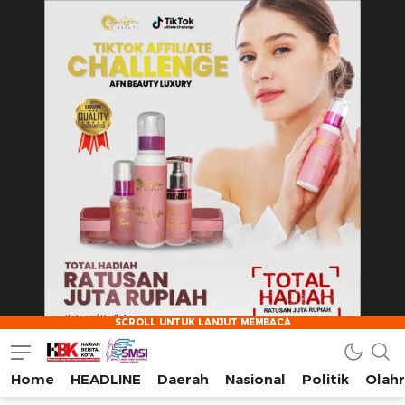
Home
HEADLINE
Daerah
Nasional
Politik
Olah
HarianBeritaKota
Mengabarkan Setiap Detil, Sudut, dan Cerita Kota