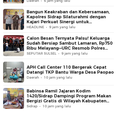
Daerah
6 jam yang lalu
Bangun Keakraban dan Kebersamaan,
Kapolres Sidrap Silaturahmi dengan
Kajari Perkuat Sinergi untuk
Masyarakat
HEADLINE
9 jam yang lalu
Calon Besan Ternyata Palsu! Keluarga
Sudah Bersiap Sambut Lamaran, Rp750
Ribu Melayang—URC Resmob Polres
Sidrap Ringkus Terduga Pelaku
SEPUTAR SULSEL
9 jam yang lalu
APH Call Center 110 Bergerak Cepat
Datangi TKP Bantu Warga Desa Paopao
Daerah
10 jam yang lalu
Babinsa Ramil Jajaran Kodim
1420/Sidrap Dampingi Program Makan
Bergizi Gratis di Wilayah Kabupaten
Sidrap
Sidrap
10 jam yang lalu