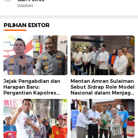
DAERAH
PILIHAN EDITOR
Jejak Pengabdian dan
Mentan Amran Sulaiman
Harapan Baru:
Sebut Sidrap Role Model
Pergantian Kapolres
Nasional dalam Menjaga
Sidrap dalam Perspektif
Stabilitas Harga Telur
Karier Dua Perwira