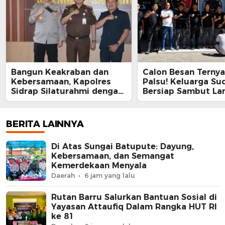
Bangun Keakraban dan
Calon Besan Ternya
Kebersamaan, Kapolres
Palsu! Keluarga Su
Sidrap Silaturahmi dengan
Bersiap Sambut La
Kajari Perkuat Sinergi
Rp750 Ribu Melay
untuk Masyarakat
Resmob Polres Sid
Ringkus Terduga P
BERITA LAINNYA
Di Atas Sungai Batupute: Dayung,
Kebersamaan, dan Semangat
Kemerdekaan Menyala
Daerah
6 jam yang lalu
Rutan Barru Salurkan Bantuan Sosial di
Yayasan Attaufiq Dalam Rangka HUT RI
ke 81