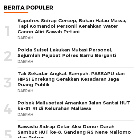
BERITA POPULER
Kapolres Sidrap Gercep, Bukan Halau Massa,
1
Tapi Komandoi Personil Kerahkan Water
Canon Aliri Sawah Petani
DAERAH
Polda Sulsel Lakukan Mutasi Personel,
2
Sejumlah Pejabat Polres Barru Berganti
DAERAH
Tak Sekadar Angkat Sampah, PASSAPU dan
3
HIPSI Enrekang Gerakkan Kesadaran Jaga
Ruang Publik
DAERAH
Polsek Mallusetasi Amankan Jalan Santai HUT
4
ke-81 RI di Kelurahan Mallawa
DAERAH
Bawaslu Sidrap Gelar Aksi Donor Darah
5
Sambut HUT ke-8, Gandeng RS Nene Mallomo
dan Polres