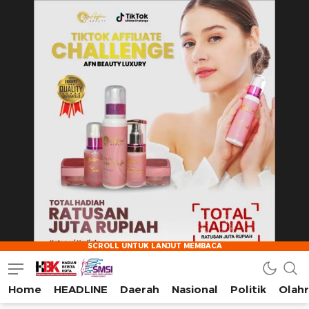
Home
HEADLINE
Daerah
Nasional
Politik
Olah
HarianBeritaKota
Mengabarkan Setiap Detil, Sudut, dan Cerita Kota