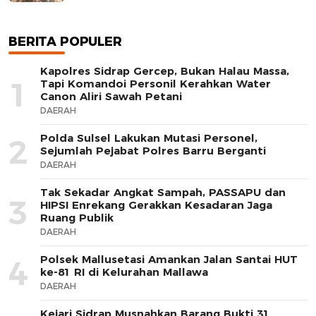
BERITA POPULER
Kapolres Sidrap Gercep, Bukan Halau Massa,
1
Tapi Komandoi Personil Kerahkan Water
Canon Aliri Sawah Petani
DAERAH
Polda Sulsel Lakukan Mutasi Personel,
2
Sejumlah Pejabat Polres Barru Berganti
DAERAH
Tak Sekadar Angkat Sampah, PASSAPU dan
3
HIPSI Enrekang Gerakkan Kesadaran Jaga
Ruang Publik
DAERAH
Polsek Mallusetasi Amankan Jalan Santai HUT
4
ke-81 RI di Kelurahan Mallawa
DAERAH
Kejari Sidrap Musnahkan Barang Bukti 31