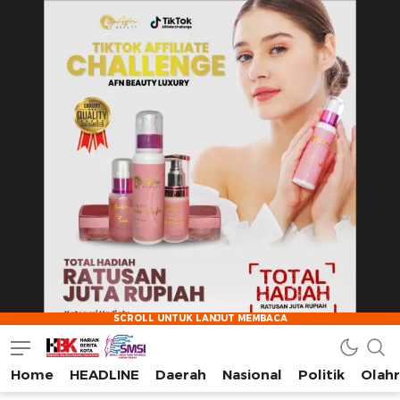
Home
HEADLINE
Daerah
Nasional
Politik
Olah
HarianBeritaKota
Mengabarkan Setiap Detil, Sudut, dan Cerita Kota