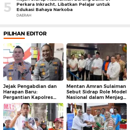
5
Perkara Inkracht, Libatkan Pelajar untuk
Edukasi Bahaya Narkoba
DAERAH
PILIHAN EDITOR
Jejak Pengabdian dan
Mentan Amran Sulaiman
Harapan Baru:
Sebut Sidrap Role Model
Pergantian Kapolres
Nasional dalam Menjaga
Sidrap dalam Perspektif
Stabilitas Harga Telur
Karier Dua Perwira