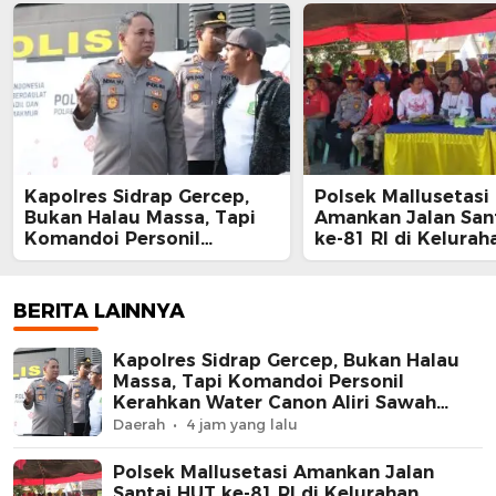
Kapolres Sidrap Gercep,
Polsek Mallusetasi
Bukan Halau Massa, Tapi
Amankan Jalan San
Komandoi Personil
ke-81 RI di Kelurah
Kerahkan Water Canon
Mallawa
Aliri Sawah Petani
BERITA LAINNYA
Kapolres Sidrap Gercep, Bukan Halau
Massa, Tapi Komandoi Personil
Kerahkan Water Canon Aliri Sawah
Petani
Daerah
4 jam yang lalu
Polsek Mallusetasi Amankan Jalan
Santai HUT ke-81 RI di Kelurahan