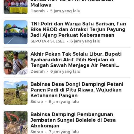
Mallawa
Daerah
5 jam yang lalu
TNI-Polri dan Warga Satu Barisan, Fun
Bike NBOD dan Atraksi Terjun Payung
Jadi Ajang Perkuat Kebersamaan
SEPUTAR SULSEL
6 jam yang lalu
Akhir Pekan Tak Selalu Libur, Bupati
Syaharuddin Alrif Pilih Berjalan di
Tengah Sawah Menjaga Air Petani
Sidrap
Daerah
6 jam yang lalu
Babinsa Desa Dongi Dampingi Petani
Panen Padi di Pitu Riawa, Wujudkan
Ketahanan Pangan
Sidrap
6 jam yang lalu
Babinsa Dampingi Pembangunan
Jembatan Sungai Bolalele di Desa
Abokongan
Sidrap
7 jam yang lalu