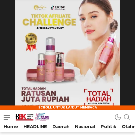
Home
HEADLINE
Daerah
Nasional
Politik
Olah
HarianBeritaKota
Mengabarkan Setiap Detil, Sudut, dan Cerita Kota