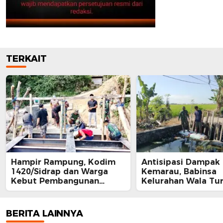
TERKAIT
Hampir Rampung, Kodim
Antisipasi Dampak
1420/Sidrap dan Warga
Kemarau, Babinsa
Kebut Pembangunan
Kelurahan Wala Tu
Jembatan Sungai Cendana
Sawah Cek Irigasi 
Hingga 89 Persen
Tanaman Padi
BERITA LAINNYA