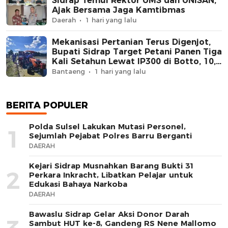
Sidrap Temui Rektor UMS dan UNISAN,
Ajak Bersama Jaga Kamtibmas
Daerah
1 hari yang lalu
Mekanisasi Pertanian Terus Digenjot,
Bupati Sidrap Target Petani Panen Tiga
Kali Setahun Lewat IP300 di Botto, 10,5
Hektare Sawah Langsung Diolah
Bantaeng
1 hari yang lalu
dengan Rotavator dan Traktor
BERITA POPULER
Polda Sulsel Lakukan Mutasi Personel,
1
Sejumlah Pejabat Polres Barru Berganti
DAERAH
Kejari Sidrap Musnahkan Barang Bukti 31
2
Perkara Inkracht, Libatkan Pelajar untuk
Edukasi Bahaya Narkoba
DAERAH
Bawaslu Sidrap Gelar Aksi Donor Darah
Sambut HUT ke-8, Gandeng RS Nene Mallomo