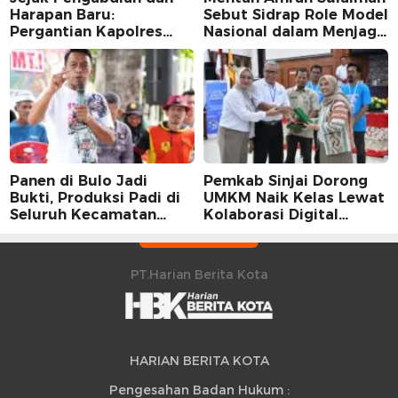
Harapan Baru:
Sebut Sidrap Role Model
Pergantian Kapolres
Nasional dalam Menjaga
Sidrap dalam Perspektif
Stabilitas Harga Telur
Karier Dua Perwira
Panen di Bulo Jadi
Pemkab Sinjai Dorong
Bukti, Produksi Padi di
UMKM Naik Kelas Lewat
Seluruh Kecamatan
Kolaborasi Digital
Sidrap Cetak Rekor
Strategis
Peningkatan
PT.Harian Berita Kota
HARIAN BERITA KOTA
Pengesahan Badan Hukum :