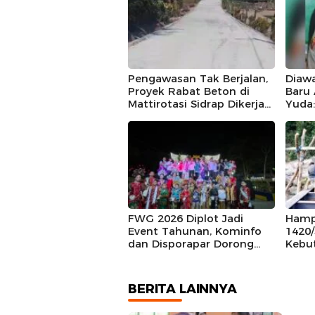
Pengawasan Tak Berjalan,
Diawa
Proyek Rabat Beton di
Baru
Mattirotasi Sidrap Dikerja
Yuda
Asal Jadi dan Kualitas
Polre
Meragukan
Bant
Air
FWG 2026 Diplot Jadi
Hamp
Event Tahunan, Kominfo
1420
dan Disporapar Dorong
Kebu
Lahirnya Wastra Khas
Jemb
Sidrap
Hing
BERITA LAINNYA