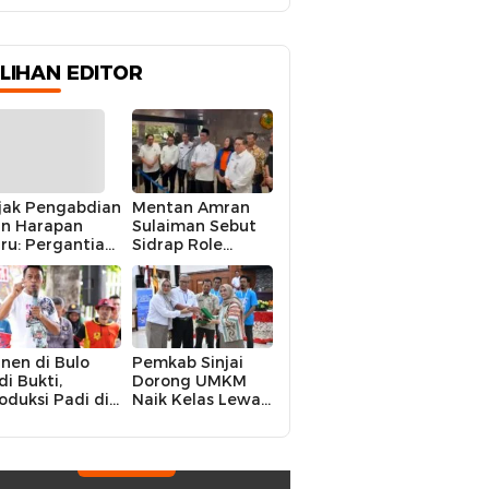
ILIHAN EDITOR
jak Pengabdian
Mentan Amran
n Harapan
Sulaiman Sebut
ru: Pergantian
Sidrap Role
polres Sidrap
Model Nasional
lam Perspektif
dalam Menjaga
rier Dua
Stabilitas Harga
rwira
Telur
nen di Bulo
Pemkab Sinjai
di Bukti,
Dorong UMKM
oduksi Padi di
Naik Kelas Lewat
luruh
Kolaborasi Digital
ecamatan
Strategis
drap Cetak
kor