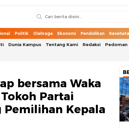
n Cerita Kota
ional
Politik
Olahraga
Ekonomi
Pendidikan
Kesehat
ti
Dunia Kampus
Tentang Kami
Redaksi
Pedoman 
B
rap bersama Waka
 Tokoh Partai
g Pemilihan Kepala