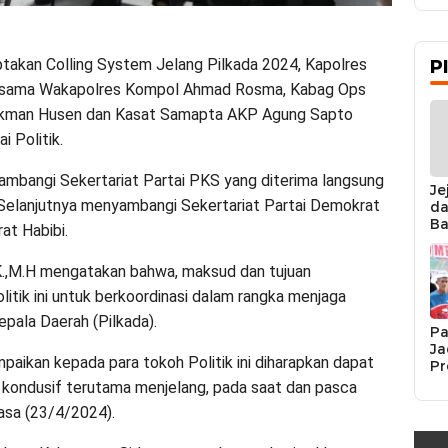
takan Colling System Jelang Pilkada 2024, Kapolres
P
bersama Wakapolres Kompol Ahmad Rosma, Kabag Ops
Lukman Husen dan Kasat Samapta AKP Agung Sapto
 Politik.
yambangi Sekertariat Partai PKS yang diterima langsung
Je
elanjutnya menyambangi Sekertariat Partai Demokrat
da
Ba
at Habibi.
Ka
da
.K.,M.H mengatakan bahwa, maksud dan tujuan
Ka
Pe
tik ini untuk berkoordinasi dalam rangka menjaga
pala Daerah (Pilkada).
Pa
Ja
ikan kepada para tokoh Politik ini diharapkan dapat
Pr
Se
 kondusif terutama menjelang, pada saat dan pasca
K
lasa (23/4/2024).
Si
Re