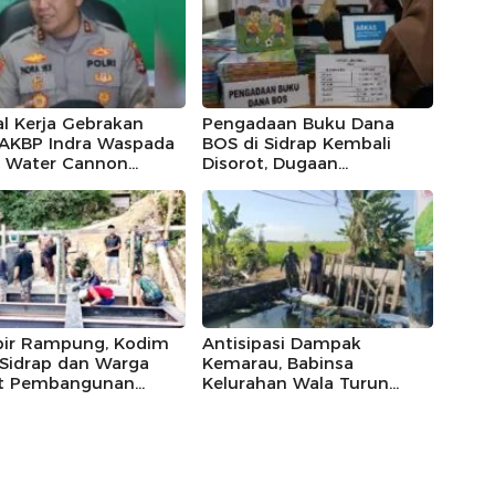
l Kerja Gebrakan
Pengadaan Buku Dana
 AKBP Indra Waspada
BOS di Sidrap Kembali
: Water Cannon
Disorot, Dugaan
s Sidrap Disiapkan
Pengarahan ke Penyedia
u Sawah Kekurangan
Tertentu hingga Isu Relasi
Keluarga Pejabat
Mengemuka
ir Rampung, Kodim
Antisipasi Dampak
/Sidrap dan Warga
Kemarau, Babinsa
t Pembangunan
Kelurahan Wala Turun
atan Sungai Cendana
Sawah Cek Irigasi dan
ga 89 Persen
Tanaman Padi