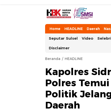
HarianBeritaKota
Mengabarkan Setiap Detil, Sudut, da
Home
HEADLINE
Daerah
Nas
Seputar Sulsel
Video
Selebri
Disclaimer
Beranda
HEADLINE
Kapolres Sid
Polres Temui
Politik Jelan
Daerah