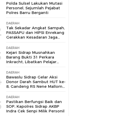
1
Polda Sulsel Lakukan Mutasi
Personel, Sejumlah Pejabat
Polres Barru Berganti
DAERAH
2
Tak Sekadar Angkat Sampah,
PASSAPU dan HIPSI Enrekang
Gerakkan Kesadaran Jaga
Ruang Publik
DAERAH
3
Kejari Sidrap Musnahkan
Barang Bukti 31 Perkara
Inkracht, Libatkan Pelajar
untuk Edukasi Bahaya
Narkoba
DAERAH
4
Bawaslu Sidrap Gelar Aksi
Donor Darah Sambut HUT ke-
8, Gandeng RS Nene Mallomo
dan Polres
DAERAH
5
Pastikan Berfungsi Baik dan
SOP, Kapolres Sidrap AKBP
Indra Cek Senpi Milik Personil