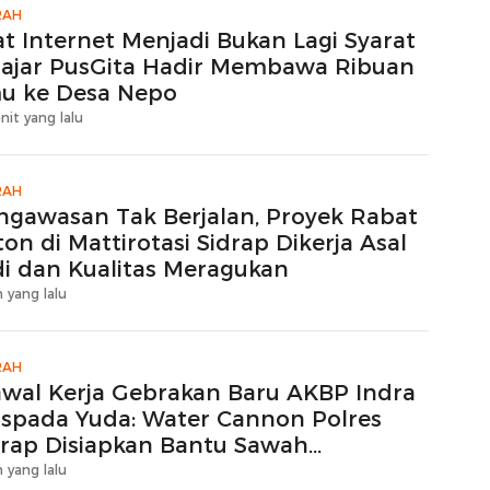
RAH
at Internet Menjadi Bukan Lagi Syarat
lajar PusGita Hadir Membawa Ribuan
mu ke Desa Nepo
nit yang lalu
RAH
ngawasan Tak Berjalan, Proyek Rabat
on di Mattirotasi Sidrap Dikerja Asal
di dan Kualitas Meragukan
 yang lalu
RAH
awal Kerja Gebrakan Baru AKBP Indra
spada Yuda: Water Cannon Polres
drap Disiapkan Bantu Sawah
kurangan Air
 yang lalu