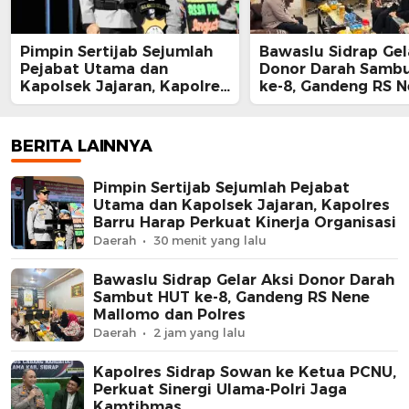
Pimpin Sertijab Sejumlah
Bawaslu Sidrap Gel
Pejabat Utama dan
Donor Darah Samb
Kapolsek Jajaran, Kapolres
ke-8, Gandeng RS 
Barru Harap Perkuat
Mallomo dan Polre
Kinerja Organisasi
BERITA LAINNYA
Pimpin Sertijab Sejumlah Pejabat
Utama dan Kapolsek Jajaran, Kapolres
Barru Harap Perkuat Kinerja Organisasi
Daerah
30 menit yang lalu
Bawaslu Sidrap Gelar Aksi Donor Darah
Sambut HUT ke-8, Gandeng RS Nene
Mallomo dan Polres
Daerah
2 jam yang lalu
Kapolres Sidrap Sowan ke Ketua PCNU,
Perkuat Sinergi Ulama-Polri Jaga
Kamtibmas