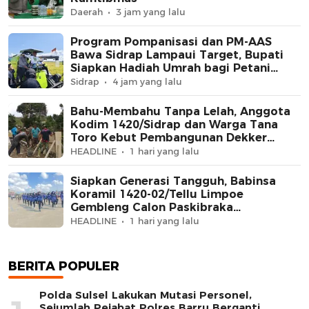
Daerah
3 jam yang lalu
Program Pompanisasi dan PM-AAS
Bawa Sidrap Lampaui Target, Bupati
Siapkan Hadiah Umrah bagi Petani
Berprestasi
Sidrap
4 jam yang lalu
Bahu-Membahu Tanpa Lelah, Anggota
Kodim 1420/Sidrap dan Warga Tana
Toro Kebut Pembangunan Dekker
Jembatan Beton
HEADLINE
1 hari yang lalu
Siapkan Generasi Tangguh, Babinsa
Koramil 1420-02/Tellu Limpoe
Gembleng Calon Paskibraka
Kecamatan
HEADLINE
1 hari yang lalu
BERITA POPULER
Polda Sulsel Lakukan Mutasi Personel,
Sejumlah Pejabat Polres Barru Berganti