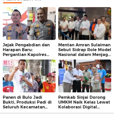
Jejak Pengabdian dan
Mentan Amran Sulaiman
Harapan Baru:
Sebut Sidrap Role Model
Pergantian Kapolres
Nasional dalam Menjaga
Sidrap dalam Perspektif
Stabilitas Harga Telur
Karier Dua Perwira
Panen di Bulo Jadi
Pemkab Sinjai Dorong
Bukti, Produksi Padi di
UMKM Naik Kelas Lewat
Seluruh Kecamatan
Kolaborasi Digital
Sidrap Cetak Rekor
Strategis