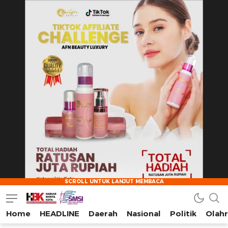
Home
HEADLINE
Daerah
Nasional
Politik
Olah
HarianBeritaKota
Mengabarkan Setiap Detil, Sudut, dan Cerita Kota