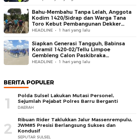
Bahu-Membahu Tanpa Lelah, Anggota
Kodim 1420/Sidrap dan Warga Tana
Toro Kebut Pembangunan Dekker
Jembatan Beton
HEADLINE
1 hari yang lalu
Siapkan Generasi Tangguh, Babinsa
Koramil 1420-02/Tellu Limpoe
Gembleng Calon Paskibraka
Kecamatan
HEADLINE
1 hari yang lalu
BERITA POPULER
Polda Sulsel Lakukan Mutasi Personel,
1
Sejumlah Pejabat Polres Barru Berganti
DAERAH
Ribuan Rider Taklukkan Jalur Massenrempulu,
2
JWM#5 Presisi Berlangsung Sukses dan
Kondusif
SEPUTAR SULSEL