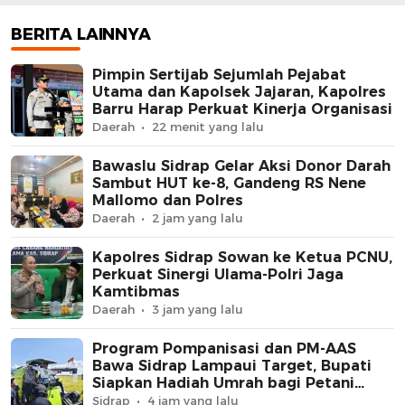
bagi Petani Berpres
BERITA LAINNYA
Pimpin Sertijab Sejumlah Pejabat
Utama dan Kapolsek Jajaran, Kapolres
Barru Harap Perkuat Kinerja Organisasi
Daerah
22 menit yang lalu
Bawaslu Sidrap Gelar Aksi Donor Darah
Sambut HUT ke-8, Gandeng RS Nene
Mallomo dan Polres
Daerah
2 jam yang lalu
Kapolres Sidrap Sowan ke Ketua PCNU,
Perkuat Sinergi Ulama-Polri Jaga
Kamtibmas
Daerah
3 jam yang lalu
Program Pompanisasi dan PM-AAS
Bawa Sidrap Lampaui Target, Bupati
Siapkan Hadiah Umrah bagi Petani
Berprestasi
Sidrap
4 jam yang lalu