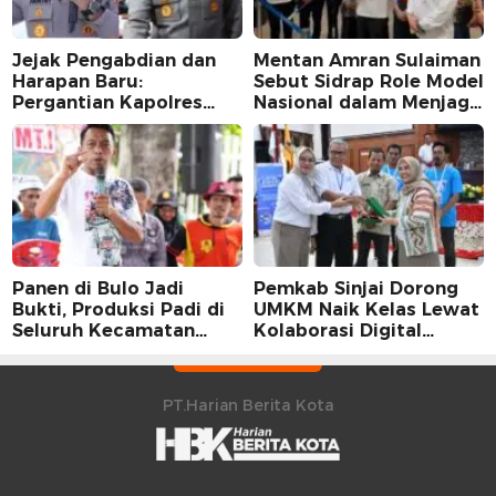
Jejak Pengabdian dan
Mentan Amran Sulaiman
Harapan Baru:
Sebut Sidrap Role Model
Pergantian Kapolres
Nasional dalam Menjaga
Sidrap dalam Perspektif
Stabilitas Harga Telur
Karier Dua Perwira
Panen di Bulo Jadi
Pemkab Sinjai Dorong
Bukti, Produksi Padi di
UMKM Naik Kelas Lewat
Seluruh Kecamatan
Kolaborasi Digital
Sidrap Cetak Rekor
Strategis
Peningkatan
PT.Harian Berita Kota