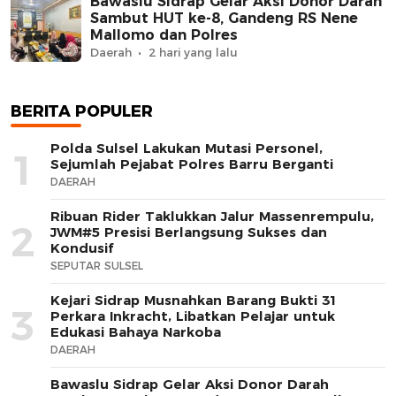
Bawaslu Sidrap Gelar Aksi Donor Darah
Sambut HUT ke-8, Gandeng RS Nene
Mallomo dan Polres
Daerah
2 hari yang lalu
BERITA POPULER
Polda Sulsel Lakukan Mutasi Personel,
1
Sejumlah Pejabat Polres Barru Berganti
DAERAH
Ribuan Rider Taklukkan Jalur Massenrempulu,
2
JWM#5 Presisi Berlangsung Sukses dan
Kondusif
SEPUTAR SULSEL
Kejari Sidrap Musnahkan Barang Bukti 31
3
Perkara Inkracht, Libatkan Pelajar untuk
Edukasi Bahaya Narkoba
DAERAH
Bawaslu Sidrap Gelar Aksi Donor Darah