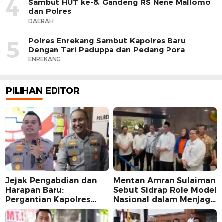
4
Sambut HUT ke-8, Gandeng RS Nene Mallomo
dan Polres
DAERAH
Polres Enrekang Sambut Kapolres Baru
5
Dengan Tari Paduppa dan Pedang Pora
ENREKANG
PILIHAN EDITOR
Jejak Pengabdian dan
Mentan Amran Sulaiman
Harapan Baru:
Sebut Sidrap Role Model
Pergantian Kapolres
Nasional dalam Menjaga
Sidrap dalam Perspektif
Stabilitas Harga Telur
Karier Dua Perwira