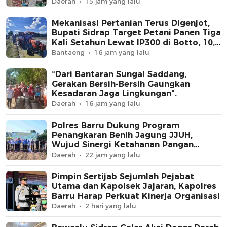
Daerah
15 jam yang lalu
Mekanisasi Pertanian Terus Digenjot,
Bupati Sidrap Target Petani Panen Tiga
Kali Setahun Lewat IP300 di Botto, 10,5
Hektare Sawah Langsung Diolah
Bantaeng
16 jam yang lalu
dengan Rotavator dan Traktor
“Dari Bantaran Sungai Saddang,
Gerakan Bersih-Bersih Gaungkan
Kesadaran Jaga Lingkungan”.
Daerah
16 jam yang lalu
Polres Barru Dukung Program
Penangkaran Benih Jagung JJUH,
Wujud Sinergi Ketahanan Pangan
Nasional
Daerah
22 jam yang lalu
Pimpin Sertijab Sejumlah Pejabat
Utama dan Kapolsek Jajaran, Kapolres
Barru Harap Perkuat Kinerja Organisasi
Daerah
2 hari yang lalu