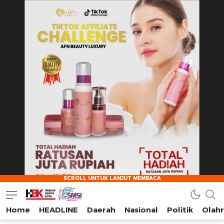
Home
HEADLINE
Daerah
Nasional
Politik
Olah
HarianBeritaKota
Mengabarkan Setiap Detil, Sudut, dan Cerita Kota