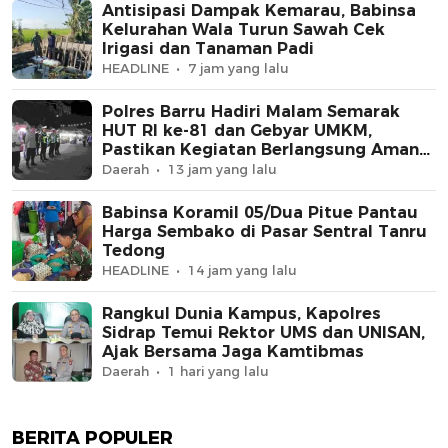
Antisipasi Dampak Kemarau, Babinsa
Kelurahan Wala Turun Sawah Cek
Irigasi dan Tanaman Padi
HEADLINE
7 jam yang lalu
Polres Barru Hadiri Malam Semarak
HUT RI ke-81 dan Gebyar UMKM,
Pastikan Kegiatan Berlangsung Aman
dan Kondusif
Daerah
13 jam yang lalu
Babinsa Koramil 05/Dua Pitue Pantau
Harga Sembako di Pasar Sentral Tanru
Tedong
HEADLINE
14 jam yang lalu
Rangkul Dunia Kampus, Kapolres
Sidrap Temui Rektor UMS dan UNISAN,
Ajak Bersama Jaga Kamtibmas
Daerah
1 hari yang lalu
BERITA POPULER