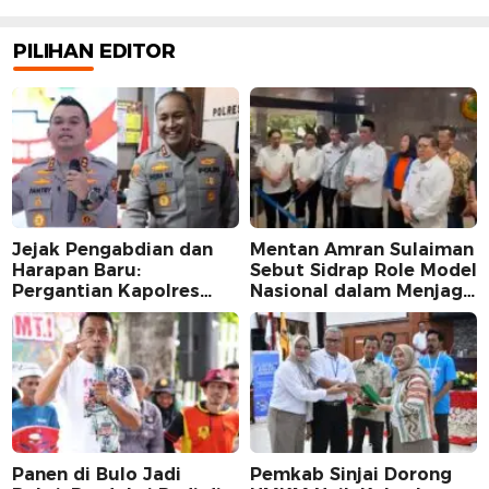
PILIHAN EDITOR
Jejak Pengabdian dan
Mentan Amran Sulaiman
Harapan Baru:
Sebut Sidrap Role Model
Pergantian Kapolres
Nasional dalam Menjaga
Sidrap dalam Perspektif
Stabilitas Harga Telur
Karier Dua Perwira
Panen di Bulo Jadi
Pemkab Sinjai Dorong