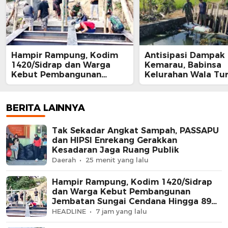
Hampir Rampung, Kodim
Antisipasi Dampak
1420/Sidrap dan Warga
Kemarau, Babinsa
Kebut Pembangunan
Kelurahan Wala Tu
Jembatan Sungai Cendana
Sawah Cek Irigasi 
Hingga 89 Persen
Tanaman Padi
BERITA LAINNYA
Tak Sekadar Angkat Sampah, PASSAPU
dan HIPSI Enrekang Gerakkan
Kesadaran Jaga Ruang Publik
Daerah
25 menit yang lalu
Hampir Rampung, Kodim 1420/Sidrap
dan Warga Kebut Pembangunan
Jembatan Sungai Cendana Hingga 89
Persen
HEADLINE
7 jam yang lalu