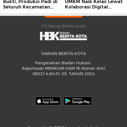
Bukti, Produksi Padi di
UMKM Naik Kelas Lewat
Seluruh Kecamatan
Kolaborasi Digital
Sidrap Cetak Rekor
Strategis
Peningkatan
PT.Harian Berita Kota
HARIAN BERITA KOTA
Pengesahan Badan Hukum :
Keputusan MENKUM-HAM RI Nomor AHU
062314.AH.01.30. TAHUN 2024