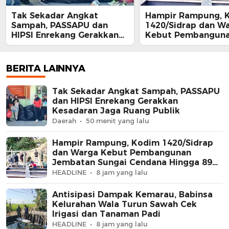
Tak Sekadar Angkat
Hampir Rampung, 
Sampah, PASSAPU dan
1420/Sidrap dan W
HIPSI Enrekang Gerakkan
Kebut Pembangun
Kesadaran Jaga Ruang
Jembatan Sungai 
Publik
Hingga 89 Persen
BERITA LAINNYA
Tak Sekadar Angkat Sampah, PASSAPU
dan HIPSI Enrekang Gerakkan
Kesadaran Jaga Ruang Publik
Daerah
50 menit yang lalu
Hampir Rampung, Kodim 1420/Sidrap
dan Warga Kebut Pembangunan
Jembatan Sungai Cendana Hingga 89
Persen
HEADLINE
8 jam yang lalu
Antisipasi Dampak Kemarau, Babinsa
Kelurahan Wala Turun Sawah Cek
Irigasi dan Tanaman Padi
HEADLINE
8 jam yang lalu