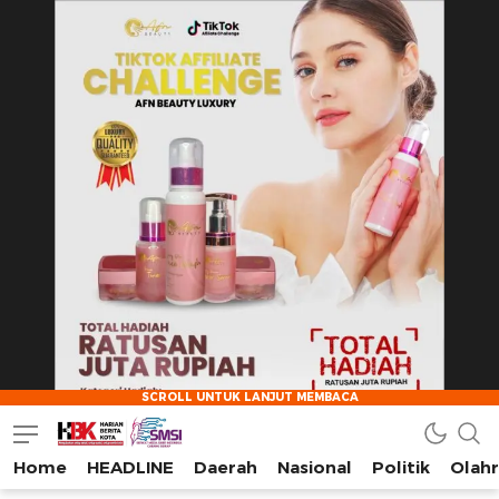
Home
HEADLINE
Daerah
Nasional
Politik
Olah
HarianBeritaKota
Mengabarkan Setiap Detil, Sudut, dan Cerita Kota