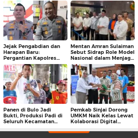
Jejak Pengabdian dan
Mentan Amran Sulaiman
Harapan Baru:
Sebut Sidrap Role Model
Pergantian Kapolres
Nasional dalam Menjaga
Sidrap dalam Perspektif
Stabilitas Harga Telur
Karier Dua Perwira
Panen di Bulo Jadi
Pemkab Sinjai Dorong
Bukti, Produksi Padi di
UMKM Naik Kelas Lewat
Seluruh Kecamatan
Kolaborasi Digital
Sidrap Cetak Rekor
Strategis
Peningkatan