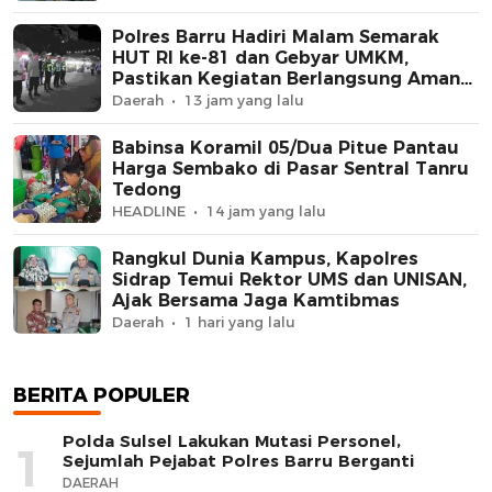
Polres Barru Hadiri Malam Semarak
HUT RI ke-81 dan Gebyar UMKM,
Pastikan Kegiatan Berlangsung Aman
dan Kondusif
Daerah
13 jam yang lalu
Babinsa Koramil 05/Dua Pitue Pantau
Harga Sembako di Pasar Sentral Tanru
Tedong
HEADLINE
14 jam yang lalu
Rangkul Dunia Kampus, Kapolres
Sidrap Temui Rektor UMS dan UNISAN,
Ajak Bersama Jaga Kamtibmas
Daerah
1 hari yang lalu
BERITA POPULER
Polda Sulsel Lakukan Mutasi Personel,
1
Sejumlah Pejabat Polres Barru Berganti
DAERAH