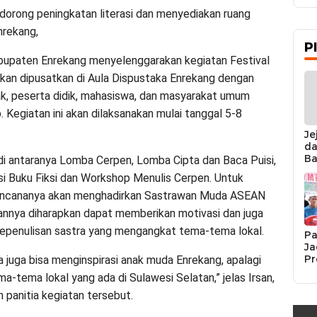
orong peningkatan literasi dan menyediakan ruang
nrekang,
P
bupaten Enrekang menyelenggarakan kegiatan Festival
akan dipusatkan di Aula Dispustaka Enrekang dengan
k, peserta didik, mahasiswa, dan masyarakat umum
Kegiatan ini akan dilaksanakan mulai tanggal 5-8
Je
da
Ba
i antaranya Lomba Cerpen, Lomba Cipta dan Baca Puisi,
Ka
 Buku Fiksi dan Workshop Menulis Cerpen. Untuk
da
Ka
rencananya akan menghadirkan Sastrawan Muda ASEAN
Pe
rannya diharapkan dapat memberikan motivasi dan juga
penulisan sastra yang mengangkat tema-tema lokal.
Pa
Ja
Pr
 juga bisa menginspirasi anak muda Enrekang, apalagi
Se
tema lokal yang ada di Sulawesi Selatan,” jelas Irsan,
K
Si
panitia kegiatan tersebut.
Re