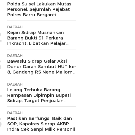
1
Polda Sulsel Lakukan Mutasi
Personel, Sejumlah Pejabat
Polres Barru Berganti
DAERAH
2
Kejari Sidrap Musnahkan
Barang Bukti 31 Perkara
Inkracht, Libatkan Pelajar
untuk Edukasi Bahaya
Narkoba
DAERAH
3
Bawaslu Sidrap Gelar Aksi
Donor Darah Sambut HUT ke-
8, Gandeng RS Nene Mallomo
dan Polres
DAERAH
4
Lelang Terbuka Barang
Rampasan Dipimpin Bupati
Sidrap, Target Penjualan
Kejari Berhasil Lampaui Nilai
Limit hingga Rp104,6 Juta
DAERAH
5
Pastikan Berfungsi Baik dan
SOP, Kapolres Sidrap AKBP
Indra Cek Senpi Milik Personil