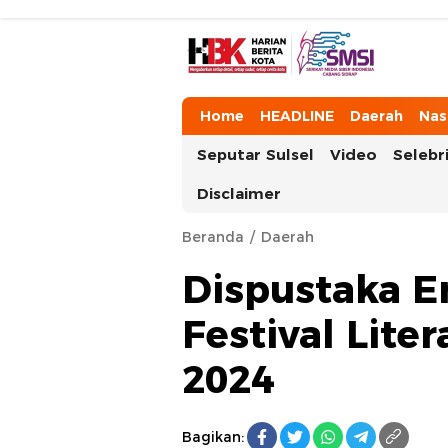
HarianBeritaKota
Mengabarkan Setiap Detil, Sudut, da
Home
HEADLINE
Daerah
Nas
Seputar Sulsel
Video
Selebri
Disclaimer
Beranda
Daerah
Dispustaka E
Festival Lit
2024
Bagikan: