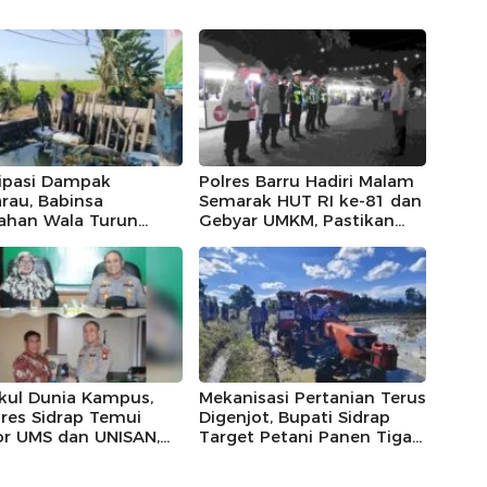
sipasi Dampak
Polres Barru Hadiri Malam
rau, Babinsa
Semarak HUT RI ke-81 dan
rahan Wala Turun
Gebyar UMKM, Pastikan
 Cek Irigasi dan
Kegiatan Berlangsung
man Padi
Aman dan Kondusif
kul Dunia Kampus,
Mekanisasi Pertanian Terus
res Sidrap Temui
Digenjot, Bupati Sidrap
or UMS dan UNISAN,
Target Petani Panen Tiga
 Bersama Jaga
Kali Setahun Lewat IP300
ibmas
di Botto, 10,5 Hektare