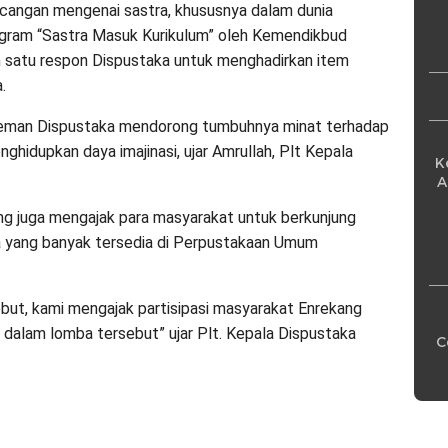
Pe
ncangan mengenai sastra, khususnya dalam dunia
ogram “Sastra Masuk Kurikulum” oleh Kemendikbud
ah satu respon Dispustaka untuk menghadirkan item
.
an-teman Dispustaka mendorong tumbuhnya minat terhadap
ghidupkan daya imajinasi, ujar Amrullah, Plt Kepala
K
A
kang juga mengajak para masyarakat untuk berkunjung
ra yang banyak tersedia di Perpustakaan Umum
ut, kami mengajak partisipasi masyarakat Enrekang
 dalam lomba tersebut” ujar Plt. Kepala Dispustaka
C