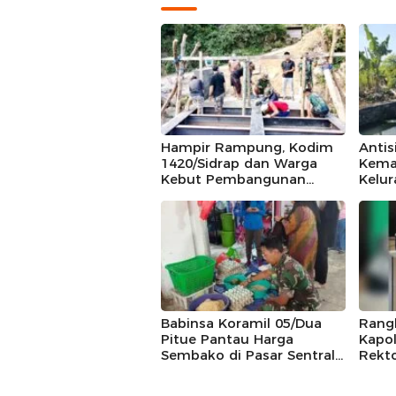
Hampir Rampung, Kodim
Anti
1420/Sidrap dan Warga
Kema
Kebut Pembangunan
Kelu
Jembatan Sungai Cendana
Sawah
Hingga 89 Persen
Tana
Babinsa Koramil 05/Dua
Rang
Pitue Pantau Harga
Kapol
Sembako di Pasar Sentral
Rekt
Tanru Tedong
Ajak
Kamt