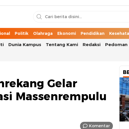
n Cerita Kota
ional
Politik
Olahraga
Ekonomi
Pendidikan
Kesehat
ti
Dunia Kampus
Tentang Kami
Redaksi
Pedoman 
B
nrekang Gelar
erasi Massenrempulu
Komentar