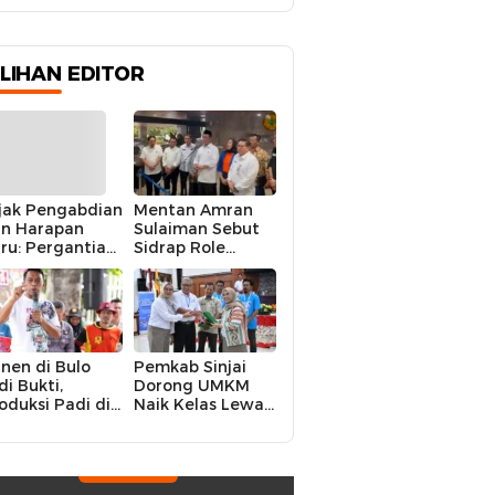
ILIHAN EDITOR
jak Pengabdian
Mentan Amran
n Harapan
Sulaiman Sebut
ru: Pergantian
Sidrap Role
polres Sidrap
Model Nasional
lam Perspektif
dalam Menjaga
rier Dua
Stabilitas Harga
rwira
Telur
nen di Bulo
Pemkab Sinjai
di Bukti,
Dorong UMKM
oduksi Padi di
Naik Kelas Lewat
luruh
Kolaborasi Digital
ecamatan
Strategis
drap Cetak
kor