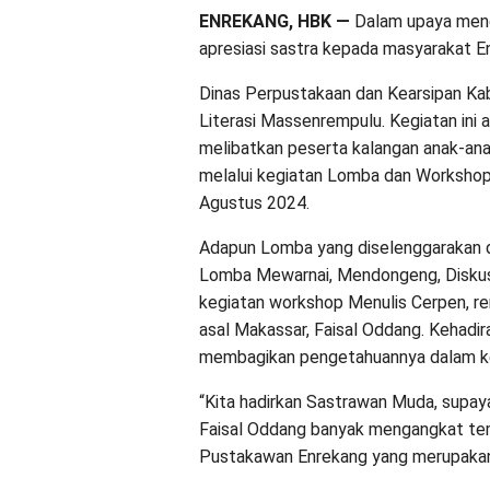
ENREKANG, HBK —
Dalam upaya mend
apresiasi sastra kepada masyarakat E
Dinas Perpustakaan dan Kearsipan Ka
Literasi Massenrempulu. Kegiatan ini 
melibatkan peserta kalangan anak-ana
melalui kegiatan Lomba dan Workshop. 
Agustus 2024.
Adapun Lomba yang diselenggarakan d
Lomba Mewarnai, Mendongeng, Diskusi
kegiatan workshop Menulis Cerpen, 
asal Makassar, Faisal Oddang. Kehadi
membagikan pengetahuannya dalam ke
“Kita hadirkan Sastrawan Muda, supaya
Faisal Oddang banyak mengangkat tema-
Pustakawan Enrekang yang merupakan 