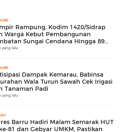
Sawah Langsung Diolah
dengan Rotavator dan
Traktor
LINE
mpir Rampung, Kodim 1420/Sidrap
n Warga Kebut Pembangunan
mbatan Sungai Cendana Hingga 89
rsen
 yang lalu
LINE
tisipasi Dampak Kemarau, Babinsa
lurahan Wala Turun Sawah Cek Irigasi
n Tanaman Padi
 yang lalu
RAH
lres Barru Hadiri Malam Semarak HUT
 ke-81 dan Gebyar UMKM, Pastikan