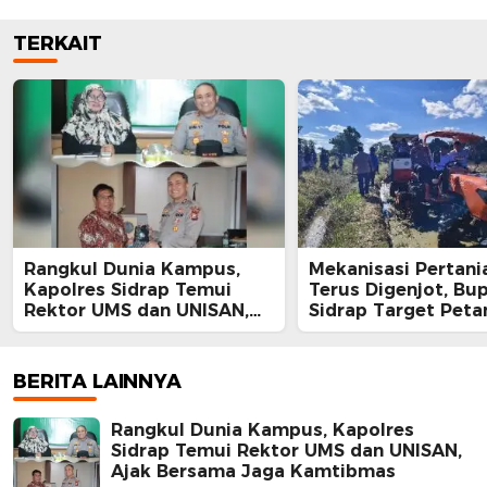
TERKAIT
Rangkul Dunia Kampus,
Mekanisasi Pertani
Kapolres Sidrap Temui
Terus Digenjot, Bup
Rektor UMS dan UNISAN,
Sidrap Target Peta
Ajak Bersama Jaga
Panen Tiga Kali Se
Kamtibmas
Lewat IP300 di Bott
Hektare Sawah La
BERITA LAINNYA
Diolah dengan Rot
dan Traktor
Rangkul Dunia Kampus, Kapolres
Sidrap Temui Rektor UMS dan UNISAN,
Ajak Bersama Jaga Kamtibmas