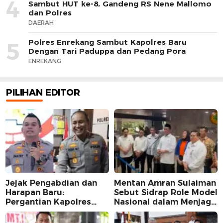
4
Sambut HUT ke-8, Gandeng RS Nene Mallomo
dan Polres
DAERAH
Polres Enrekang Sambut Kapolres Baru
5
Dengan Tari Paduppa dan Pedang Pora
ENREKANG
PILIHAN EDITOR
Jejak Pengabdian dan
Mentan Amran Sulaiman
Harapan Baru:
Sebut Sidrap Role Model
Pergantian Kapolres
Nasional dalam Menjaga
Sidrap dalam Perspektif
Stabilitas Harga Telur
Karier Dua Perwira