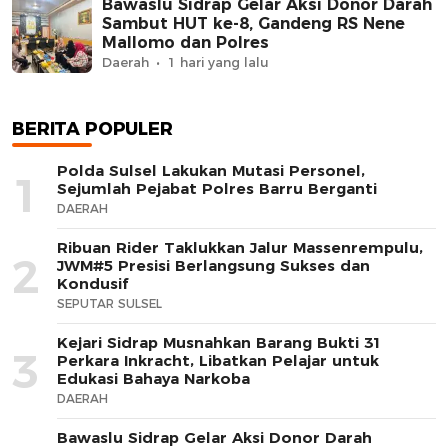
Bawaslu Sidrap Gelar Aksi Donor Darah
Sambut HUT ke-8, Gandeng RS Nene
Mallomo dan Polres
Daerah
1 hari yang lalu
BERITA POPULER
Polda Sulsel Lakukan Mutasi Personel,
1
Sejumlah Pejabat Polres Barru Berganti
DAERAH
Ribuan Rider Taklukkan Jalur Massenrempulu,
2
JWM#5 Presisi Berlangsung Sukses dan
Kondusif
SEPUTAR SULSEL
Kejari Sidrap Musnahkan Barang Bukti 31
3
Perkara Inkracht, Libatkan Pelajar untuk
Edukasi Bahaya Narkoba
DAERAH
Bawaslu Sidrap Gelar Aksi Donor Darah