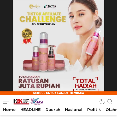
Home
HEADLINE
Daerah
Nasional
Politik
Olah
HarianBeritaKota
Mengabarkan Setiap Detil, Sudut, dan Cerita Kota