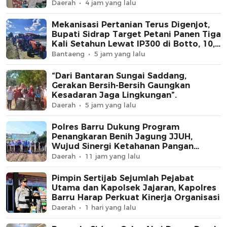
Daerah
4 jam yang lalu
Mekanisasi Pertanian Terus Digenjot,
Bupati Sidrap Target Petani Panen Tiga
Kali Setahun Lewat IP300 di Botto, 10,5
Hektare Sawah Langsung Diolah
Bantaeng
5 jam yang lalu
dengan Rotavator dan Traktor
“Dari Bantaran Sungai Saddang,
Gerakan Bersih-Bersih Gaungkan
Kesadaran Jaga Lingkungan”.
Daerah
5 jam yang lalu
Polres Barru Dukung Program
Penangkaran Benih Jagung JJUH,
Wujud Sinergi Ketahanan Pangan
Nasional
Daerah
11 jam yang lalu
Pimpin Sertijab Sejumlah Pejabat
Utama dan Kapolsek Jajaran, Kapolres
Barru Harap Perkuat Kinerja Organisasi
Daerah
1 hari yang lalu