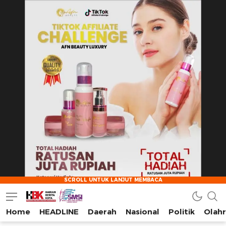
Home
HEADLINE
Daerah
Nasional
Politik
Olah
HarianBeritaKota
Mengabarkan Setiap Detil, Sudut, dan Cerita Kota