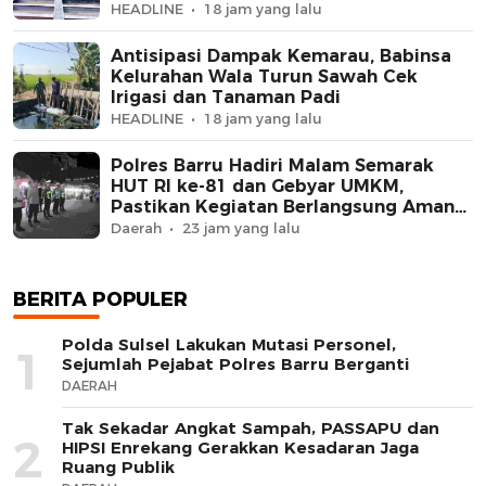
Persen
HEADLINE
18 jam yang lalu
Antisipasi Dampak Kemarau, Babinsa
Kelurahan Wala Turun Sawah Cek
Irigasi dan Tanaman Padi
HEADLINE
18 jam yang lalu
Polres Barru Hadiri Malam Semarak
HUT RI ke-81 dan Gebyar UMKM,
Pastikan Kegiatan Berlangsung Aman
dan Kondusif
Daerah
23 jam yang lalu
BERITA POPULER
Polda Sulsel Lakukan Mutasi Personel,
1
Sejumlah Pejabat Polres Barru Berganti
DAERAH
Tak Sekadar Angkat Sampah, PASSAPU dan
2
HIPSI Enrekang Gerakkan Kesadaran Jaga
Ruang Publik