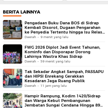
Penyedia Tertentu hingga
Lahirnya Wastra Kh
Isu Relasi Keluarga
Sidrap
Pejabat Mengemuka
BERITA LAINNYA
Pengadaan Buku Dana BOS di Sidrap
Kembali Disorot, Dugaan Pengarahan
ke Penyedia Tertentu hingga Isu Relasi
Keluarga Pejabat Mengemuka
Daerah
9 menit yang lalu
FWG 2026 Diplot Jadi Event Tahunan,
Kominfo dan Disporapar Dorong
Lahirnya Wastra Khas Sidrap
Daerah
59 menit yang lalu
Tak Sekadar Angkat Sampah, PASSAPU
dan HIPSI Enrekang Gerakkan
Kesadaran Jaga Ruang Publik
Daerah
11 jam yang lalu
Hampir Rampung, Kodim 1420/Sidrap
dan Warga Kebut Pembangunan
Jembatan Sungai Cendana Hingga 89