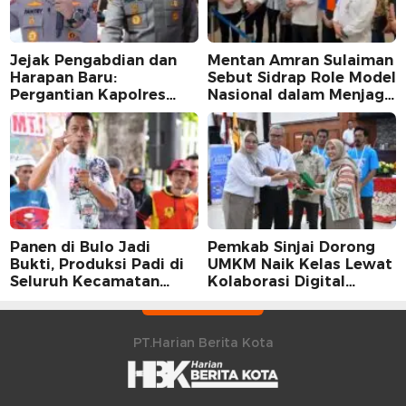
Jejak Pengabdian dan
Mentan Amran Sulaiman
Harapan Baru:
Sebut Sidrap Role Model
Pergantian Kapolres
Nasional dalam Menjaga
Sidrap dalam Perspektif
Stabilitas Harga Telur
Karier Dua Perwira
Panen di Bulo Jadi
Pemkab Sinjai Dorong
Bukti, Produksi Padi di
UMKM Naik Kelas Lewat
Seluruh Kecamatan
Kolaborasi Digital
Sidrap Cetak Rekor
Strategis
Peningkatan
PT.Harian Berita Kota