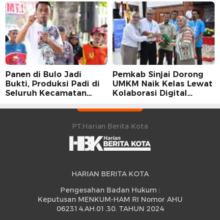
Sidrap dalam Perspektif
Stabilitas Harga Telur
Karier Dua Perwira
Panen di Bulo Jadi
Pemkab Sinjai Dorong
Bukti, Produksi Padi di
UMKM Naik Kelas Lewat
Seluruh Kecamatan
Kolaborasi Digital
Sidrap Cetak Rekor
Strategis
Peningkatan
PT.Harian Berita Kota
HARIAN BERITA KOTA
Pengesahan Badan Hukum :
Keputusan MENKUM-HAM RI Nomor AHU
062314.AH.01.30. TAHUN 2024