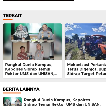
TERKAIT
Rangkul Dunia Kampus,
Mekanisasi Pertani
Kapolres Sidrap Temui
Terus Digenjot, Bup
Rektor UMS dan UNISAN,
Sidrap Target Peta
Ajak Bersama Jaga
Panen Tiga Kali Se
Kamtibmas
Lewat IP300 di Bott
Hektare Sawah La
BERITA LAINNYA
Diolah dengan Rot
dan Traktor
Rangkul Dunia Kampus, Kapolres
Sidrap Temui Rektor UMS dan UNISAN,