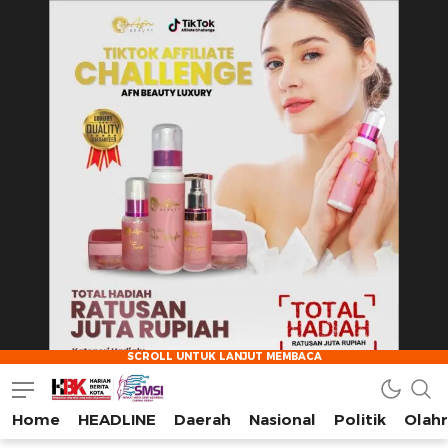
Home
HEADLINE
Daerah
Nasional
Politik
Olah
HarianBeritaKota
Mengabarkan Setiap Detil, Sudut, dan Cerita Kota