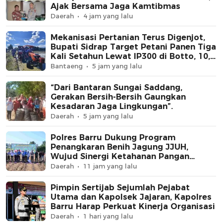
Ajak Bersama Jaga Kamtibmas
Daerah
4 jam yang lalu
Mekanisasi Pertanian Terus Digenjot,
Bupati Sidrap Target Petani Panen Tiga
Kali Setahun Lewat IP300 di Botto, 10,5
Hektare Sawah Langsung Diolah
Bantaeng
5 jam yang lalu
dengan Rotavator dan Traktor
“Dari Bantaran Sungai Saddang,
Gerakan Bersih-Bersih Gaungkan
Kesadaran Jaga Lingkungan”.
Daerah
5 jam yang lalu
Polres Barru Dukung Program
Penangkaran Benih Jagung JJUH,
Wujud Sinergi Ketahanan Pangan
Nasional
Daerah
11 jam yang lalu
Pimpin Sertijab Sejumlah Pejabat
Utama dan Kapolsek Jajaran, Kapolres
Barru Harap Perkuat Kinerja Organisasi
Daerah
1 hari yang lalu