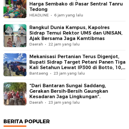
Harga Sembako di Pasar Sentral Tanru
Tedong
HEADLINE
6 jam yang lalu
Rangkul Dunia Kampus, Kapolres
Sidrap Temui Rektor UMS dan UNISAN,
Ajak Bersama Jaga Kamtibmas
Daerah
22 jam yang lalu
Mekanisasi Pertanian Terus Digenjot,
Bupati Sidrap Target Petani Panen Tiga
Kali Setahun Lewat IP300 di Botto, 10,5
Hektare Sawah Langsung Diolah
Bantaeng
23 jam yang lalu
dengan Rotavator dan Traktor
“Dari Bantaran Sungai Saddang,
Gerakan Bersih-Bersih Gaungkan
Kesadaran Jaga Lingkungan”.
Daerah
23 jam yang lalu
BERITA POPULER