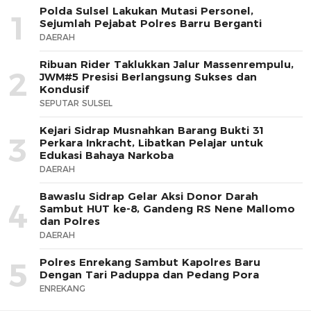
Polda Sulsel Lakukan Mutasi Personel,
1
Sejumlah Pejabat Polres Barru Berganti
DAERAH
Ribuan Rider Taklukkan Jalur Massenrempulu,
2
JWM#5 Presisi Berlangsung Sukses dan
Kondusif
SEPUTAR SULSEL
Kejari Sidrap Musnahkan Barang Bukti 31
3
Perkara Inkracht, Libatkan Pelajar untuk
Edukasi Bahaya Narkoba
DAERAH
Bawaslu Sidrap Gelar Aksi Donor Darah
4
Sambut HUT ke-8, Gandeng RS Nene Mallomo
dan Polres
DAERAH
Polres Enrekang Sambut Kapolres Baru
5
Dengan Tari Paduppa dan Pedang Pora
ENREKANG