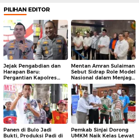
PILIHAN EDITOR
Jejak Pengabdian dan
Mentan Amran Sulaiman
Harapan Baru:
Sebut Sidrap Role Model
Pergantian Kapolres
Nasional dalam Menjaga
Sidrap dalam Perspektif
Stabilitas Harga Telur
Karier Dua Perwira
Panen di Bulo Jadi
Pemkab Sinjai Dorong
Bukti, Produksi Padi di
UMKM Naik Kelas Lewat