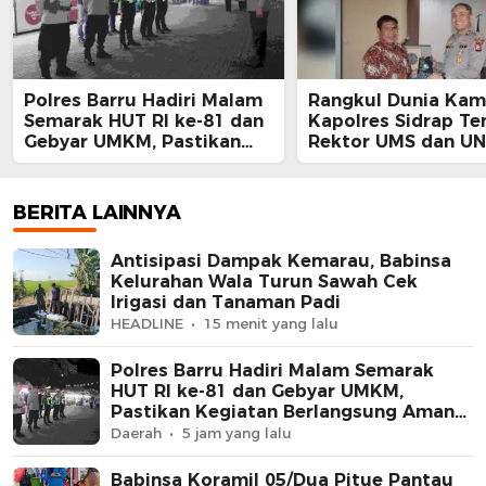
Polres Barru Hadiri Malam
Rangkul Dunia Kam
Semarak HUT RI ke-81 dan
Kapolres Sidrap Te
Gebyar UMKM, Pastikan
Rektor UMS dan UN
Kegiatan Berlangsung
Ajak Bersama Jaga
Aman dan Kondusif
Kamtibmas
BERITA LAINNYA
Antisipasi Dampak Kemarau, Babinsa
Kelurahan Wala Turun Sawah Cek
Irigasi dan Tanaman Padi
HEADLINE
15 menit yang lalu
Polres Barru Hadiri Malam Semarak
HUT RI ke-81 dan Gebyar UMKM,
Pastikan Kegiatan Berlangsung Aman
dan Kondusif
Daerah
5 jam yang lalu
Babinsa Koramil 05/Dua Pitue Pantau