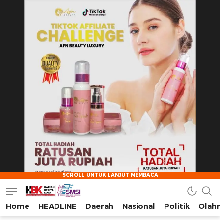
Home
HEADLINE
Daerah
Nasional
Politik
Olah
HarianBeritaKota
Mengabarkan Setiap Detil, Sudut, dan Cerita Kota