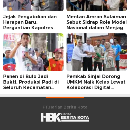
Jejak Pengabdian dan
Mentan Amran Sulaiman
Harapan Baru:
Sebut Sidrap Role Model
Pergantian Kapolres
Nasional dalam Menjaga
Sidrap dalam Perspektif
Stabilitas Harga Telur
Karier Dua Perwira
Panen di Bulo Jadi
Pemkab Sinjai Dorong
Bukti, Produksi Padi di
UMKM Naik Kelas Lewat
Seluruh Kecamatan
Kolaborasi Digital
Sidrap Cetak Rekor
Strategis
Peningkatan
PT.Harian Berita Kota