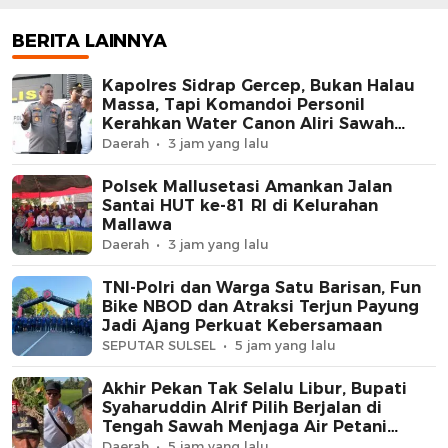
Aliri Sawah Petani
BERITA LAINNYA
Kapolres Sidrap Gercep, Bukan Halau
Massa, Tapi Komandoi Personil
Kerahkan Water Canon Aliri Sawah
Petani
Daerah
3 jam yang lalu
Polsek Mallusetasi Amankan Jalan
Santai HUT ke-81 RI di Kelurahan
Mallawa
Daerah
3 jam yang lalu
TNI-Polri dan Warga Satu Barisan, Fun
Bike NBOD dan Atraksi Terjun Payung
Jadi Ajang Perkuat Kebersamaan
SEPUTAR SULSEL
5 jam yang lalu
Akhir Pekan Tak Selalu Libur, Bupati
Syaharuddin Alrif Pilih Berjalan di
Tengah Sawah Menjaga Air Petani
Sidrap
Daerah
5 jam yang lalu