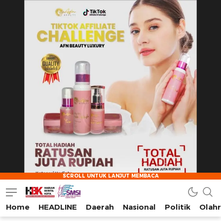
Home
HEADLINE
Daerah
Nasional
Politik
Olah
HarianBeritaKota
Mengabarkan Setiap Detil, Sudut, dan Cerita Kota