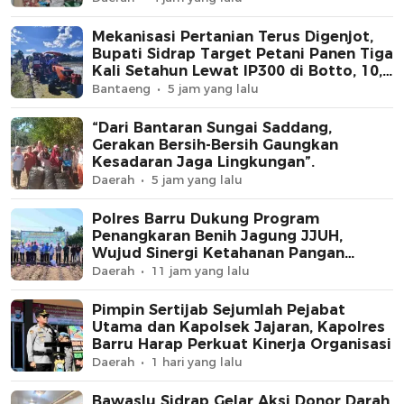
Mekanisasi Pertanian Terus Digenjot,
Bupati Sidrap Target Petani Panen Tiga
Kali Setahun Lewat IP300 di Botto, 10,5
Hektare Sawah Langsung Diolah
Bantaeng
5 jam yang lalu
dengan Rotavator dan Traktor
“Dari Bantaran Sungai Saddang,
Gerakan Bersih-Bersih Gaungkan
Kesadaran Jaga Lingkungan”.
Daerah
5 jam yang lalu
Polres Barru Dukung Program
Penangkaran Benih Jagung JJUH,
Wujud Sinergi Ketahanan Pangan
Nasional
Daerah
11 jam yang lalu
Pimpin Sertijab Sejumlah Pejabat
Utama dan Kapolsek Jajaran, Kapolres
Barru Harap Perkuat Kinerja Organisasi
Daerah
1 hari yang lalu
Bawaslu Sidrap Gelar Aksi Donor Darah