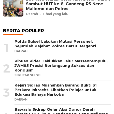
Sambut HUT ke-8, Gandeng RS Nene
Mallomo dan Polres
Daerah
1 hari yang lalu
BERITA POPULER
Polda Sulsel Lakukan Mutasi Personel,
1
Sejumlah Pejabat Polres Barru Berganti
DAERAH
Ribuan Rider Taklukkan Jalur Massenrempulu,
2
JWM#5 Presisi Berlangsung Sukses dan
Kondusif
SEPUTAR SULSEL
Kejari Sidrap Musnahkan Barang Bukti 31
3
Perkara Inkracht, Libatkan Pelajar untuk
Edukasi Bahaya Narkoba
DAERAH
Bawaslu Sidrap Gelar Aksi Donor Darah
Sambut HUT ke-8, Gandeng RS Nene Mallomo