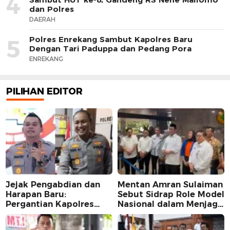
4
dan Polres
DAERAH
Polres Enrekang Sambut Kapolres Baru
5
Dengan Tari Paduppa dan Pedang Pora
ENREKANG
PILIHAN EDITOR
Jejak Pengabdian dan
Mentan Amran Sulaiman
Harapan Baru:
Sebut Sidrap Role Model
Pergantian Kapolres
Nasional dalam Menjaga
Sidrap dalam Perspektif
Stabilitas Harga Telur
Karier Dua Perwira