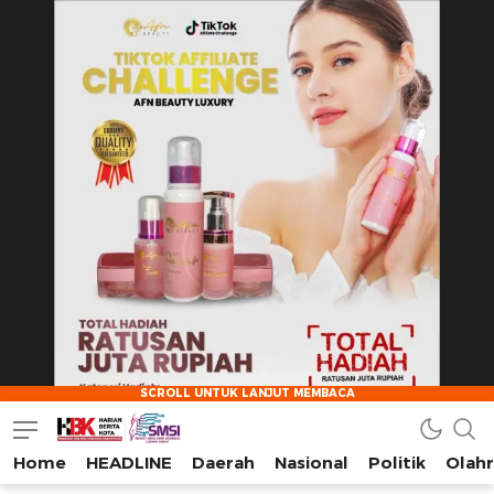
Home
HEADLINE
Daerah
Nasional
Politik
Olah
HarianBeritaKota
Mengabarkan Setiap Detil, Sudut, dan Cerita Kota