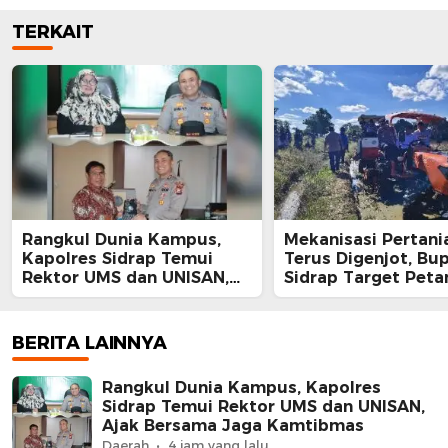
TERKAIT
Rangkul Dunia Kampus,
Mekanisasi Pertani
Kapolres Sidrap Temui
Terus Digenjot, Bup
Rektor UMS dan UNISAN,
Sidrap Target Peta
Ajak Bersama Jaga
Panen Tiga Kali Se
Kamtibmas
Lewat IP300 di Bott
Hektare Sawah La
BERITA LAINNYA
Diolah dengan Rot
dan Traktor
Rangkul Dunia Kampus, Kapolres
Sidrap Temui Rektor UMS dan UNISAN,
Ajak Bersama Jaga Kamtibmas
Daerah
4 jam yang lalu