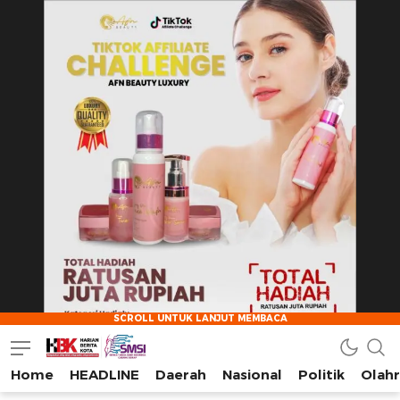
Home
HEADLINE
Daerah
Nasional
Politik
Olah
HarianBeritaKota
Mengabarkan Setiap Detil, Sudut, dan Cerita Kota