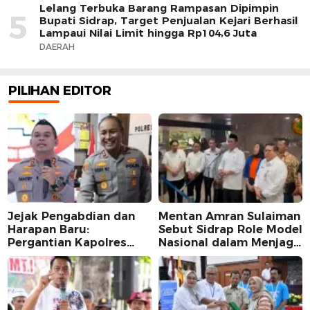
Lelang Terbuka Barang Rampasan Dipimpin
5
Bupati Sidrap, Target Penjualan Kejari Berhasil
Lampaui Nilai Limit hingga Rp104,6 Juta
DAERAH
PILIHAN EDITOR
Jejak Pengabdian dan
Mentan Amran Sulaiman
Harapan Baru:
Sebut Sidrap Role Model
Pergantian Kapolres
Nasional dalam Menjaga
Sidrap dalam Perspektif
Stabilitas Harga Telur
Karier Dua Perwira