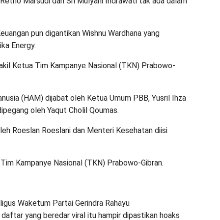
Retno Marsudi dan Sri Mulyani Indrawati tak ada dalam
Keuangan pun digantikan Wishnu Wardhana yang
ka Energy.
akil Ketua Tim Kampanye Nasional (TKN) Prabowo-
nusia (HAM) dijabat oleh Ketua Umum PBB, Yusril Ihza
ipegang oleh Yaqut Cholil Qoumas.
oleh Roeslan Roeslani dan Menteri Kesehatan diisi
ua Tim Kampanye Nasional (TKN) Prabowo-Gibran.
ligus Waketum Partai Gerindra Rahayu
ftar yang beredar viral itu hampir dipastikan hoaks