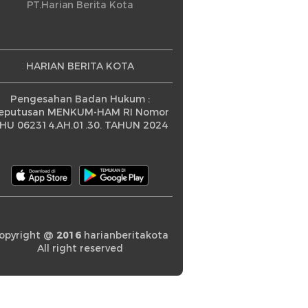
ningkatan
PT.Harian Berita Kota
HARIAN BERITA KOTA
Pengesahan Badan Hukum :
eputusan MENKUM-HAM RI Nomor
HU 062314.AH.01.30. TAHUN 2024
opyright @
2016
harianberitakota
All right reserved