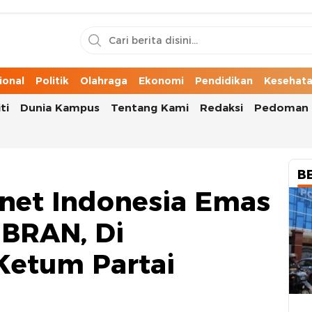
n Cerita Kota
ional
Politik
Olahraga
Ekonomi
Pendidikan
Kesehat
ti
Dunia Kampus
Tentang Kami
Redaksi
Pedoman 
B
net Indonesia Emas
BRAN, Di
 Ketum Partai