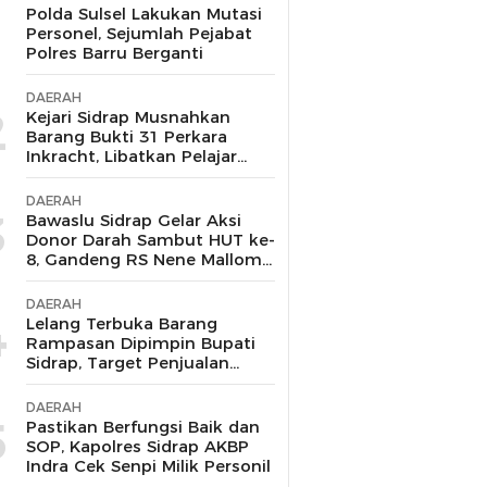
1
Polda Sulsel Lakukan Mutasi
Personel, Sejumlah Pejabat
Polres Barru Berganti
DAERAH
2
Kejari Sidrap Musnahkan
Barang Bukti 31 Perkara
Inkracht, Libatkan Pelajar
untuk Edukasi Bahaya
Narkoba
DAERAH
3
Bawaslu Sidrap Gelar Aksi
Donor Darah Sambut HUT ke-
8, Gandeng RS Nene Mallomo
dan Polres
DAERAH
4
Lelang Terbuka Barang
Rampasan Dipimpin Bupati
Sidrap, Target Penjualan
Kejari Berhasil Lampaui Nilai
Limit hingga Rp104,6 Juta
DAERAH
5
Pastikan Berfungsi Baik dan
SOP, Kapolres Sidrap AKBP
Indra Cek Senpi Milik Personil