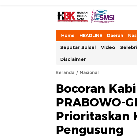
HarianBeritaKota
Mengabarkan Setiap Detil, Sudut, da
Home
HEADLINE
Daerah
Nas
Seputar Sulsel
Video
Selebri
Disclaimer
Beranda
Nasional
Bocoran Kabi
PRABOWO-GI
Prioritaskan
Pengusung