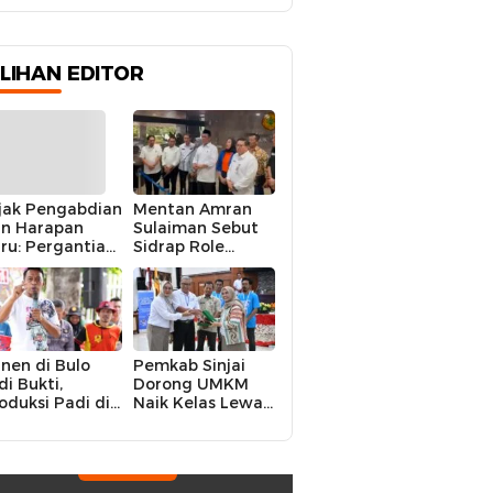
ILIHAN EDITOR
jak Pengabdian
Mentan Amran
n Harapan
Sulaiman Sebut
ru: Pergantian
Sidrap Role
polres Sidrap
Model Nasional
lam Perspektif
dalam Menjaga
rier Dua
Stabilitas Harga
rwira
Telur
nen di Bulo
Pemkab Sinjai
di Bukti,
Dorong UMKM
oduksi Padi di
Naik Kelas Lewat
luruh
Kolaborasi Digital
ecamatan
Strategis
drap Cetak
kor