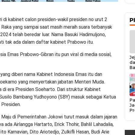
di kabinet calon presiden-wakil presiden no urut 2
P
Raka yang sampai saat masih meraih suara terbanyak
 2024 telah beredar luar. Nama Basuki Hadimuljono,
ti tak ada dalam daftar kabinet Prabowo itu.
a Emas Prabowo-Gibran itu pun viral di media sosial,
Je
da
Ba
Ka
 yang diberi nama Kabinet Indonesia Emas itu dan
da
Soekarno yang menyertakan jabatan Menteri Muda.
Ka
Pe
di era Presiden Soeharto. Dari struktur Kabinet
 Susilo Bambang Yudhoyono (SBY) masuk sebagai Ketua
Pa
 Presiden.
Ja
Pr
Se
a Maju di Pemerintahan Jokowi turut masuk dalam jajaran
K
a ada Airlangga Hartarto, Erick Thohir, Bahlil Lahadalia,
Si
Re
to Karnavian, Dito Ariotedjo, Zulkifli Hasan, Budi Arie