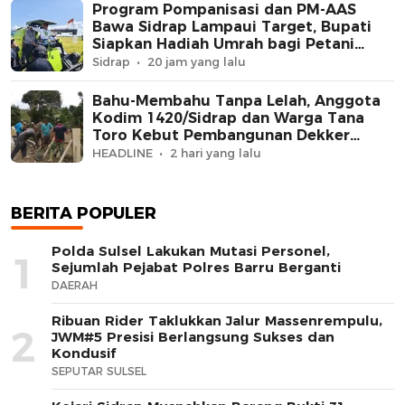
Program Pompanisasi dan PM-AAS
Bawa Sidrap Lampaui Target, Bupati
Siapkan Hadiah Umrah bagi Petani
Berprestasi
Sidrap
20 jam yang lalu
Bahu-Membahu Tanpa Lelah, Anggota
Kodim 1420/Sidrap dan Warga Tana
Toro Kebut Pembangunan Dekker
Jembatan Beton
HEADLINE
2 hari yang lalu
BERITA POPULER
Polda Sulsel Lakukan Mutasi Personel,
1
Sejumlah Pejabat Polres Barru Berganti
DAERAH
Ribuan Rider Taklukkan Jalur Massenrempulu,
2
JWM#5 Presisi Berlangsung Sukses dan
Kondusif
SEPUTAR SULSEL