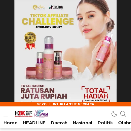
Home
HEADLINE
Daerah
Nasional
Politik
Olah
HarianBeritaKota
Mengabarkan Setiap Detil, Sudut, dan Cerita Kota