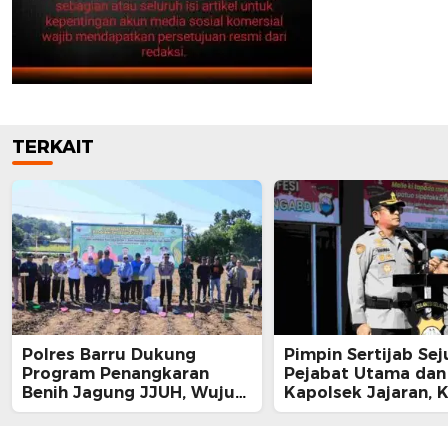
TERKAIT
Polres Barru Dukung
Pimpin Sertijab Se
Program Penangkaran
Pejabat Utama dan
Benih Jagung JJUH, Wujud
Kapolsek Jajaran, 
Sinergi Ketahanan Pangan
Barru Harap Perkua
Nasional
Kinerja Organisasi