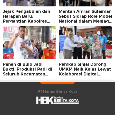
Jejak Pengabdian dan
Mentan Amran Sulaiman
Harapan Baru:
Sebut Sidrap Role Model
Pergantian Kapolres
Nasional dalam Menjaga
Sidrap dalam Perspektif
Stabilitas Harga Telur
Karier Dua Perwira
Panen di Bulo Jadi
Pemkab Sinjai Dorong
Bukti, Produksi Padi di
UMKM Naik Kelas Lewat
Seluruh Kecamatan
Kolaborasi Digital
Sidrap Cetak Rekor
Strategis
Peningkatan
PT.Harian Berita Kota