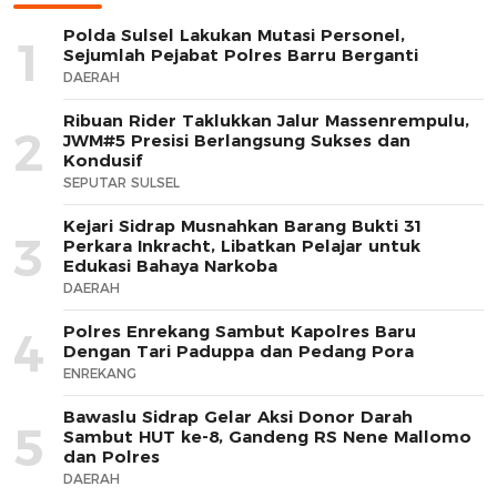
Polda Sulsel Lakukan Mutasi Personel,
1
Sejumlah Pejabat Polres Barru Berganti
DAERAH
Ribuan Rider Taklukkan Jalur Massenrempulu,
2
JWM#5 Presisi Berlangsung Sukses dan
Kondusif
SEPUTAR SULSEL
Kejari Sidrap Musnahkan Barang Bukti 31
3
Perkara Inkracht, Libatkan Pelajar untuk
Edukasi Bahaya Narkoba
DAERAH
Polres Enrekang Sambut Kapolres Baru
4
Dengan Tari Paduppa dan Pedang Pora
ENREKANG
Bawaslu Sidrap Gelar Aksi Donor Darah
5
Sambut HUT ke-8, Gandeng RS Nene Mallomo
dan Polres
DAERAH