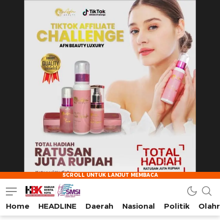
Home
HEADLINE
Daerah
Nasional
Politik
Olah
HarianBeritaKota
Mengabarkan Setiap Detil, Sudut, dan Cerita Kota