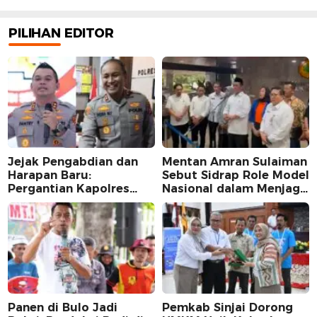
PILIHAN EDITOR
Jejak Pengabdian dan
Mentan Amran Sulaiman
Harapan Baru:
Sebut Sidrap Role Model
Pergantian Kapolres
Nasional dalam Menjaga
Sidrap dalam Perspektif
Stabilitas Harga Telur
Karier Dua Perwira
Panen di Bulo Jadi
Pemkab Sinjai Dorong