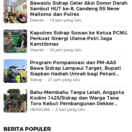
Bawaslu Sidrap Gelar Aksi Donor Darah
Sambut HUT ke-8, Gandeng RS Nene
Mallomo dan Polres
Daerah
19 jam yang lalu
Kapolres Sidrap Sowan ke Ketua PCNU,
Perkuat Sinergi Ulama-Polri Jaga
Kamtibmas
Daerah
20 jam yang lalu
Program Pompanisasi dan PM-AAS
Bawa Sidrap Lampaui Target, Bupati
Siapkan Hadiah Umrah bagi Petani
Berprestasi
Sidrap
21 jam yang lalu
Bahu-Membahu Tanpa Lelah, Anggota
Kodim 1420/Sidrap dan Warga Tana
Toro Kebut Pembangunan Dekker
Jembatan Beton
HEADLINE
2 hari yang lalu
BERITA POPULER