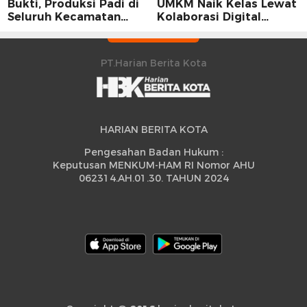
Bukti, Produksi Padi di
UMKM Naik Kelas Lewat
Seluruh Kecamatan
Kolaborasi Digital
Sidrap Cetak Rekor
Strategis
Peningkatan
PT.Harian Berita Kota
HARIAN BERITA KOTA
Pengesahan Badan Hukum :
Keputusan MENKUM-HAM RI Nomor AHU
062314.AH.01.30. TAHUN 2024