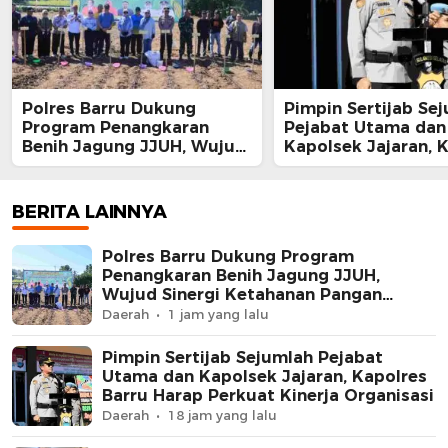
Polres Barru Dukung
Pimpin Sertijab Se
Program Penangkaran
Pejabat Utama dan
Benih Jagung JJUH, Wujud
Kapolsek Jajaran, 
Sinergi Ketahanan Pangan
Barru Harap Perkua
Nasional
Kinerja Organisasi
BERITA LAINNYA
Polres Barru Dukung Program
Penangkaran Benih Jagung JJUH,
Wujud Sinergi Ketahanan Pangan
Nasional
Daerah
1 jam yang lalu
Pimpin Sertijab Sejumlah Pejabat
Utama dan Kapolsek Jajaran, Kapolres
Barru Harap Perkuat Kinerja Organisasi
Daerah
18 jam yang lalu