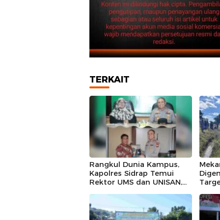
TERKAIT
Rangkul Dunia Kampus,
Mekan
Kapolres Sidrap Temui
Digen
Rektor UMS dan UNISAN,
Targe
Ajak Bersama Jaga
Kali 
Kamtibmas
di Bo
Sawa
deng