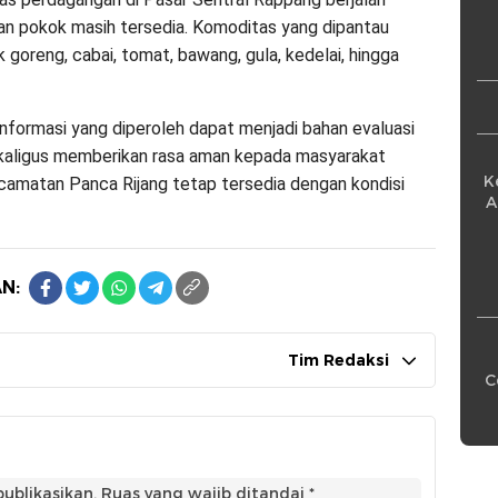
Pe
an pokok masih tersedia. Komoditas yang dipantau
ak goreng, cabai, tomat, bawang, gula, kedelai, hingga
 informasi yang diperoleh dapat menjadi bahan evaluasi
kaligus memberikan rasa aman kepada masyarakat
K
camatan Panca Rijang tetap tersedia dengan kondisi
A
N:
Tim Redaksi
C
ublikasikan.
Ruas yang wajib ditandai
*