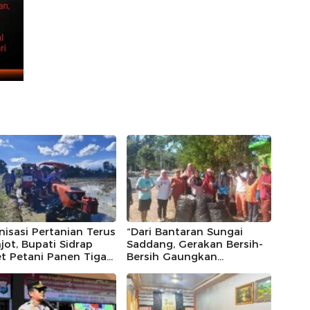
isasi Pertanian Terus
“Dari Bantaran Sungai
jot, Bupati Sidrap
Saddang, Gerakan Bersih-
t Petani Panen Tiga
Bersih Gaungkan
Setahun Lewat IP300
Kesadaran Jaga
tto, 10,5 Hektare
Lingkungan”.
h Langsung Diolah
an Rotavator dan