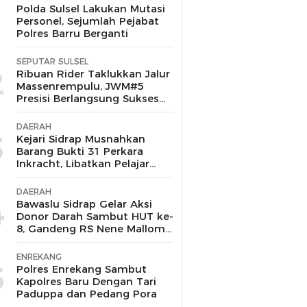
1
Polda Sulsel Lakukan Mutasi
Personel, Sejumlah Pejabat
Polres Barru Berganti
SEPUTAR SULSEL
2
Ribuan Rider Taklukkan Jalur
Massenrempulu, JWM#5
Presisi Berlangsung Sukses
dan Kondusif
DAERAH
3
Kejari Sidrap Musnahkan
Barang Bukti 31 Perkara
Inkracht, Libatkan Pelajar
untuk Edukasi Bahaya
Narkoba
DAERAH
4
Bawaslu Sidrap Gelar Aksi
Donor Darah Sambut HUT ke-
8, Gandeng RS Nene Mallomo
dan Polres
ENREKANG
5
Polres Enrekang Sambut
Kapolres Baru Dengan Tari
Paduppa dan Pedang Pora