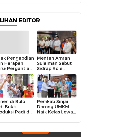
ILIHAN EDITOR
jak Pengabdian
Mentan Amran
n Harapan
Sulaiman Sebut
ru: Pergantian
Sidrap Role
polres Sidrap
Model Nasional
lam Perspektif
dalam Menjaga
rier Dua
Stabilitas Harga
rwira
Telur
nen di Bulo
Pemkab Sinjai
di Bukti,
Dorong UMKM
oduksi Padi di
Naik Kelas Lewat
luruh
Kolaborasi Digital
ecamatan
Strategis
drap Cetak
kor