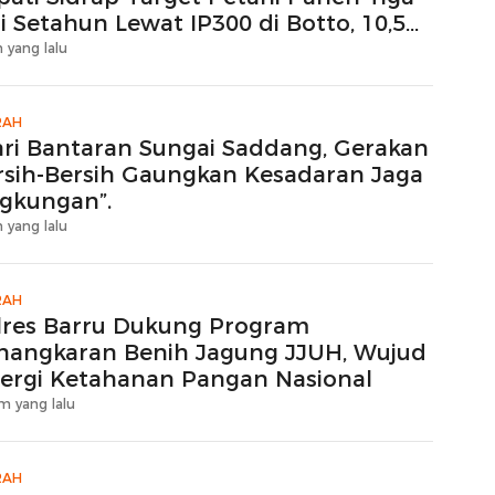
i Setahun Lewat IP300 di Botto, 10,5
ktare Sawah Langsung Diolah dengan
 yang lalu
tavator dan Traktor
RAH
ari Bantaran Sungai Saddang, Gerakan
rsih-Bersih Gaungkan Kesadaran Jaga
ngkungan”.
 yang lalu
RAH
lres Barru Dukung Program
nangkaran Benih Jagung JJUH, Wujud
nergi Ketahanan Pangan Nasional
m yang lalu
RAH