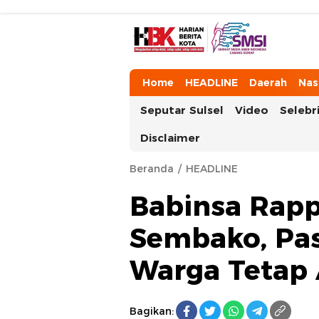
HarianBeritaKota
Mengabarkan Setiap Detil, Sudut, da
Home
HEADLINE
Daerah
Nas
Seputar Sulsel
Video
Selebri
Disclaimer
Beranda
HEADLINE
Babinsa Rap
Sembako, Pa
Warga Tetap
Bagikan: