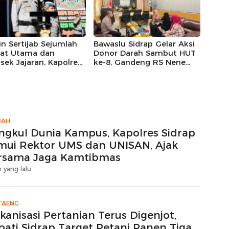
or
n Sertijab Sejumlah
Bawaslu Sidrap Gelar Aksi
bat Utama dan
Donor Darah Sambut HUT
sek Jajaran, Kapolres
ke-8, Gandeng RS Nene
 Harap Perkuat
Mallomo dan Polres
ja Organisasi
RAH
ngkul Dunia Kampus, Kapolres Sidrap
mui Rektor UMS dan UNISAN, Ajak
rsama Jaga Kamtibmas
 yang lalu
TAENG
kanisasi Pertanian Terus Digenjot,
pati Sidrap Target Petani Panen Tiga