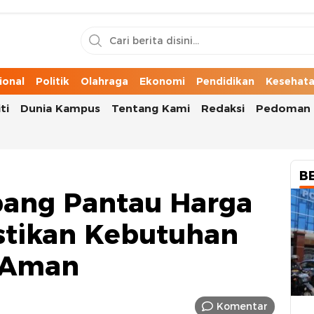
n Cerita Kota
ional
Politik
Olahraga
Ekonomi
Pendidikan
Kesehat
ti
Dunia Kampus
Tentang Kami
Redaksi
Pedoman 
B
pang Pantau Harga
stikan Kebutuhan
 Aman
Komentar