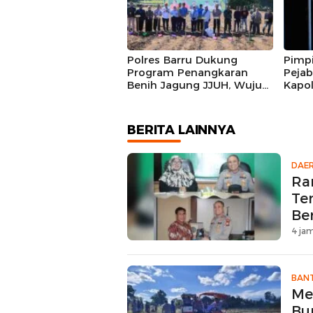
Trakt
Polres Barru Dukung
Pimpi
Program Penangkaran
Peja
Benih Jagung JJUH, Wujud
Kapol
Sinergi Ketahanan Pangan
Barru
Nasional
Kiner
BERITA LAINNYA
DAE
Ra
Te
Be
4 jam
BAN
Me
Bu