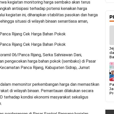
wa kegiatan monitoring harga sembako akan terus
angkah antisipasi terhadap potensi kenaikan harga
i kegiatan ini, diharapkan stabilitas pasokan dan harga
P
hingga situasi di wilayah binaan senantiasa aman,
/Panca Rijang Cek Harga Bahan Pokok
/Panca Rijang Cek Harga Bahan Pokok
Je
da
oramil 06/Panca Rijang, Serka Sahniawan Dani,
Ba
an pengecekan harga bahan pokok (sembako) di Pasar
Ka
da
 Kecamatan Panca Rijang, Kabupaten Sidrap, Jumat
Ka
Pe
sa dalam memonitor perkembangan harga dan memastikan
Pa
Ja
kat di wilayah binaan. Pemantauan dilakukan secara
Pr
AD terhadap kondisi ekonomi masyarakat sekaligus
Se
K
.
Si
Re
as perdagangan di Pasar Sentral Rappang berjalan