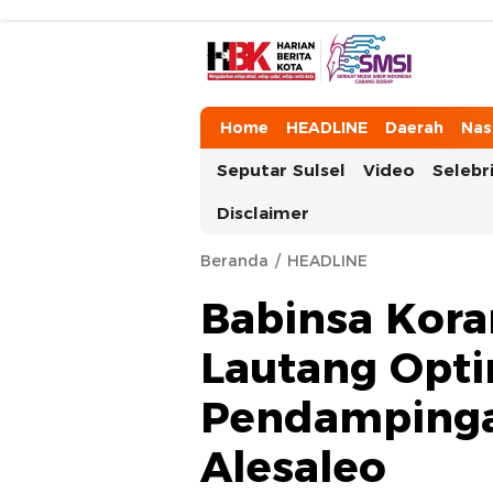
HarianBeritaKota
Mengabarkan Setiap Detil, Sudut, da
Home
HEADLINE
Daerah
Nas
Seputar Sulsel
Video
Selebri
Disclaimer
Beranda
HEADLINE
Babinsa Kora
Lautang Opt
Pendampinga
Alesaleo