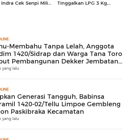
Indra Cek Senpi Milik
Tinggalkan LPG 3 Kg,
nil
Bright Gas Jadi Pilihan
LINE
hu-Membahu Tanpa Lelah, Anggota
dim 1420/Sidrap dan Warga Tana Toro
but Pembangunan Dekker Jembatan
ton
 yang lalu
LINE
apkan Generasi Tangguh, Babinsa
ramil 1420-02/Tellu Limpoe Gembleng
lon Paskibraka Kecamatan
 yang lalu
LINE