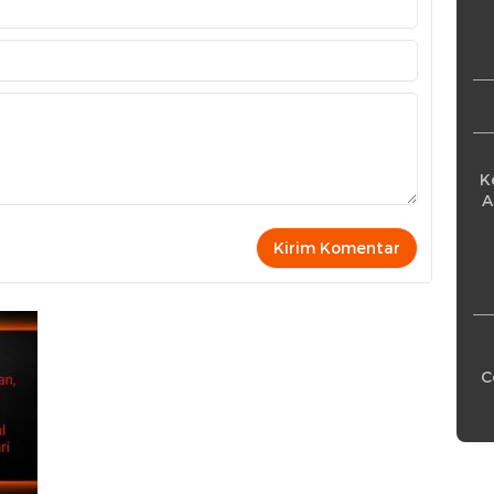
Pe
K
A
C