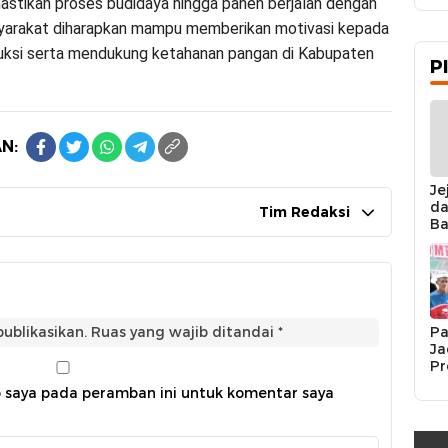
astikan proses budidaya hingga panen berjalan dengan
asyarakat diharapkan mampu memberikan motivasi kepada
duksi serta mendukung ketahanan pangan di Kabupaten
P
N:
Je
da
Tim Redaksi
Ba
Ka
da
Ka
Pe
Pa
ublikasikan.
Ruas yang wajib ditandai
*
Ja
Pr
Se
b saya pada peramban ini untuk komentar saya
K
Si
Re