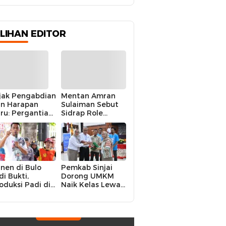
Terbaik yang Pernah
Mengabdi
ILIHAN EDITOR
jak Pengabdian
Mentan Amran
n Harapan
Sulaiman Sebut
ru: Pergantian
Sidrap Role
polres Sidrap
Model Nasional
lam Perspektif
dalam Menjaga
rier Dua
Stabilitas Harga
rwira
Telur
nen di Bulo
Pemkab Sinjai
di Bukti,
Dorong UMKM
oduksi Padi di
Naik Kelas Lewat
luruh
Kolaborasi Digital
ecamatan
Strategis
drap Cetak
kor