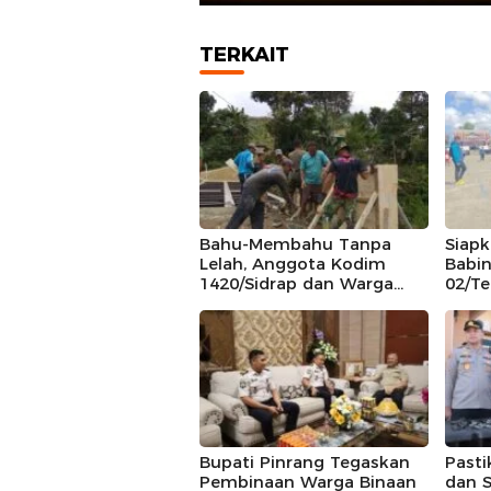
TERKAIT
Bahu-Membahu Tanpa
Siap
Lelah, Anggota Kodim
Babin
1420/Sidrap dan Warga
02/T
Tana Toro Kebut
Calon
Pembangunan Dekker
Keca
Jembatan Beton
Bupati Pinrang Tegaskan
Pasti
Pembinaan Warga Binaan
dan S