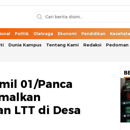
n Cerita Kota
ional
Politik
Olahraga
Ekonomi
Pendidikan
Kesehat
ti
Dunia Kampus
Tentang Kami
Redaksi
Pedoman 
B
mil 01/Panca
imalkan
n LTT di Desa