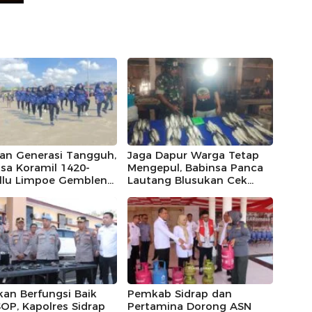
kan Generasi Tangguh,
Jaga Dapur Warga Tetap
sa Koramil 1420-
Mengepul, Babinsa Panca
ellu Limpoe Gembleng
Lautang Blusukan Cek
 Paskibraka
Harga Sembako di Pasar
matan
Sentral Bilokka
kan Berfungsi Baik
Pemkab Sidrap dan
OP, Kapolres Sidrap
Pertamina Dorong ASN