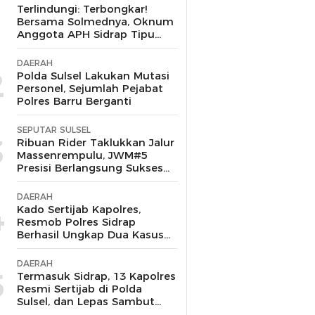
1
Terlindungi: Terbongkar!
Bersama Solmednya, Oknum
Anggota APH Sidrap Tipu
Pengusaha, Janjikan Proyek
Kabel Telkom di Wajo hingga
DAERAH
Merugi Rp300 Juta
2
Polda Sulsel Lakukan Mutasi
Personel, Sejumlah Pejabat
Polres Barru Berganti
SEPUTAR SULSEL
3
Ribuan Rider Taklukkan Jalur
Massenrempulu, JWM#5
Presisi Berlangsung Sukses
dan Kondusif
DAERAH
4
Kado Sertijab Kapolres,
Resmob Polres Sidrap
Berhasil Ungkap Dua Kasus
Menonjol dan Amankan
Pelaku Curanmor-
DAERAH
Penggelapan
5
Termasuk Sidrap, 13 Kapolres
Resmi Sertijab di Polda
Sulsel, dan Lepas Sambut
Kembalinya Dua Putra