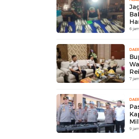
Ja
Ba
Ha
6 jam
DAE
Bu
Wa
Rei
7 jam
DAE
Pa
Ka
Mil
9 jam