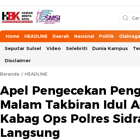
HarianBeritaKota
Mengabarkan Setiap Detil, Sudut, dan Cerita Kota
Home
HEADLINE
Daerah
Nasional
Politik
Olahrag
Seputar Sulsel
Video
Selebriti
Dunia Kampus
Te
Disclaimer
Beranda
HEADLINE
Apel Pengecekan Pe
Malam Takbiran Idul A
Kabag Ops Polres Sid
Langsung