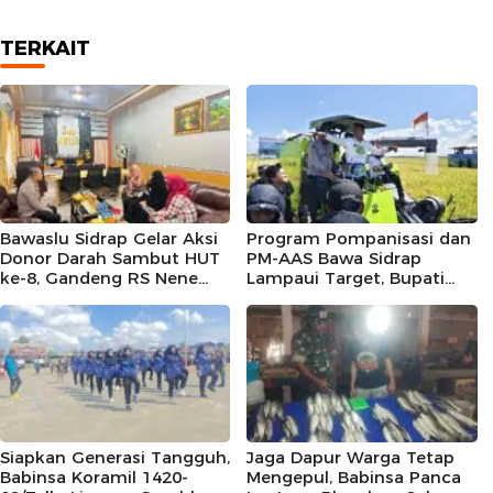
TERKAIT
Bawaslu Sidrap Gelar Aksi
Program Pompanisasi dan
Donor Darah Sambut HUT
PM-AAS Bawa Sidrap
ke-8, Gandeng RS Nene
Lampaui Target, Bupati
Mallomo dan Polres
Siapkan Hadiah Umrah
bagi Petani Berprestasi
Siapkan Generasi Tangguh,
Jaga Dapur Warga Tetap
Babinsa Koramil 1420-
Mengepul, Babinsa Panca