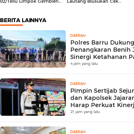
02/Tellu Limpoe Gembleng
Lautang Blusukan Cek
Calon Paskibraka
Harga Sembako di Pasar
Kecamatan
Sentral Bilokka
BERITA LAINNYA
DAERAH
Polres Barru Dukun
Penangkaran Benih 
Sinergi Ketahanan P
4 jam yang lalu
DAERAH
Pimpin Sertijab Sej
dan Kapolsek Jajaran
Harap Perkuat Kinerj
21 jam yang lalu
DAERAH