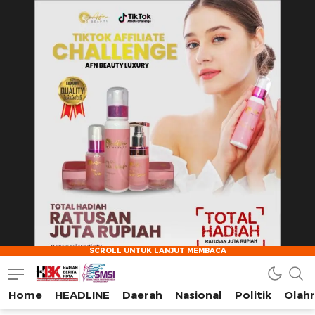
Home
HEADLINE
Daerah
Nasional
Politik
Olah
HarianBeritaKota
Mengabarkan Setiap Detil, Sudut, dan Cerita Kota