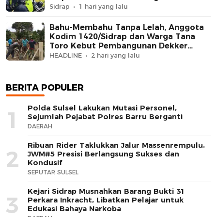
Berprestasi
Sidrap
1 hari yang lalu
Bahu-Membahu Tanpa Lelah, Anggota
Kodim 1420/Sidrap dan Warga Tana
Toro Kebut Pembangunan Dekker
Jembatan Beton
HEADLINE
2 hari yang lalu
BERITA POPULER
Polda Sulsel Lakukan Mutasi Personel,
1
Sejumlah Pejabat Polres Barru Berganti
DAERAH
Ribuan Rider Taklukkan Jalur Massenrempulu,
2
JWM#5 Presisi Berlangsung Sukses dan
Kondusif
SEPUTAR SULSEL
Kejari Sidrap Musnahkan Barang Bukti 31
3
Perkara Inkracht, Libatkan Pelajar untuk
Edukasi Bahaya Narkoba