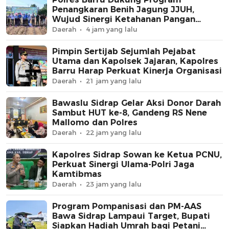
Penangkaran Benih Jagung JJUH,
Wujud Sinergi Ketahanan Pangan
Nasional
Daerah
4 jam yang lalu
Pimpin Sertijab Sejumlah Pejabat
Utama dan Kapolsek Jajaran, Kapolres
Barru Harap Perkuat Kinerja Organisasi
Daerah
21 jam yang lalu
Bawaslu Sidrap Gelar Aksi Donor Darah
Sambut HUT ke-8, Gandeng RS Nene
Mallomo dan Polres
Daerah
22 jam yang lalu
Kapolres Sidrap Sowan ke Ketua PCNU,
Perkuat Sinergi Ulama-Polri Jaga
Kamtibmas
Daerah
23 jam yang lalu
Program Pompanisasi dan PM-AAS
Bawa Sidrap Lampaui Target, Bupati
Siapkan Hadiah Umrah bagi Petani