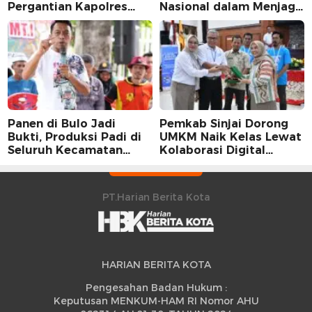
Pergantian Kapolres
Nasional dalam Menjaga
Sidrap dalam Perspektif
Stabilitas Harga Telur
Karier Dua Perwira
Panen di Bulo Jadi
Pemkab Sinjai Dorong
Bukti, Produksi Padi di
UMKM Naik Kelas Lewat
Seluruh Kecamatan
Kolaborasi Digital
Sidrap Cetak Rekor
Strategis
Peningkatan
PT.Harian Berita Kota
HARIAN BERITA KOTA
Pengesahan Badan Hukum :
Keputusan MENKUM-HAM RI Nomor AHU