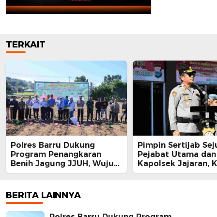
TERKAIT
Polres Barru Dukung
Pimpin Sertijab Se
Program Penangkaran
Pejabat Utama dan
Benih Jagung JJUH, Wujud
Kapolsek Jajaran, 
Sinergi Ketahanan Pangan
Barru Harap Perkua
Nasional
Kinerja Organisasi
BERITA LAINNYA
Polres Barru Dukung Program