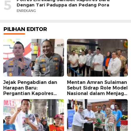
5
Dengan Tari Paduppa dan Pedang Pora
ENREKANG
PILIHAN EDITOR
Jejak Pengabdian dan
Mentan Amran Sulaiman
Harapan Baru:
Sebut Sidrap Role Model
Pergantian Kapolres
Nasional dalam Menjaga
Sidrap dalam Perspektif
Stabilitas Harga Telur
Karier Dua Perwira