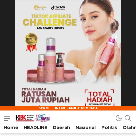
Home
HEADLINE
Daerah
Nasional
Politik
Olah
HarianBeritaKota
Mengabarkan Setiap Detil, Sudut, dan Cerita Kota