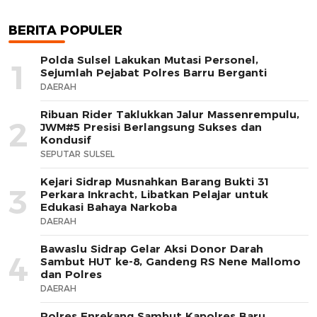
BERITA POPULER
Polda Sulsel Lakukan Mutasi Personel,
1
Sejumlah Pejabat Polres Barru Berganti
DAERAH
Ribuan Rider Taklukkan Jalur Massenrempulu,
2
JWM#5 Presisi Berlangsung Sukses dan
Kondusif
SEPUTAR SULSEL
Kejari Sidrap Musnahkan Barang Bukti 31
3
Perkara Inkracht, Libatkan Pelajar untuk
Edukasi Bahaya Narkoba
DAERAH
Bawaslu Sidrap Gelar Aksi Donor Darah
4
Sambut HUT ke-8, Gandeng RS Nene Mallomo
dan Polres
DAERAH
Polres Enrekang Sambut Kapolres Baru