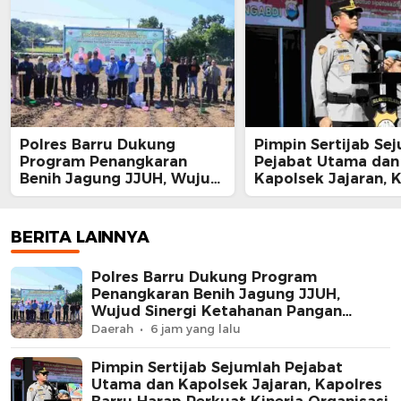
Polres Barru Dukung
Pimpin Sertijab Se
Program Penangkaran
Pejabat Utama dan
Benih Jagung JJUH, Wujud
Kapolsek Jajaran, 
Sinergi Ketahanan Pangan
Barru Harap Perkua
Nasional
Kinerja Organisasi
BERITA LAINNYA
Polres Barru Dukung Program
Penangkaran Benih Jagung JJUH,
Wujud Sinergi Ketahanan Pangan
Nasional
Daerah
6 jam yang lalu
Pimpin Sertijab Sejumlah Pejabat
Utama dan Kapolsek Jajaran, Kapolres