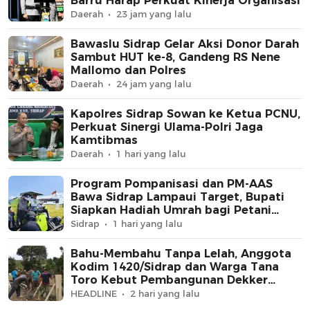
Barru Harap Perkuat Kinerja Organisasi
Daerah
23 jam yang lalu
Bawaslu Sidrap Gelar Aksi Donor Darah
Sambut HUT ke-8, Gandeng RS Nene
Mallomo dan Polres
Daerah
24 jam yang lalu
Kapolres Sidrap Sowan ke Ketua PCNU,
Perkuat Sinergi Ulama-Polri Jaga
Kamtibmas
Daerah
1 hari yang lalu
Program Pompanisasi dan PM-AAS
Bawa Sidrap Lampaui Target, Bupati
Siapkan Hadiah Umrah bagi Petani
Berprestasi
Sidrap
1 hari yang lalu
Bahu-Membahu Tanpa Lelah, Anggota
Kodim 1420/Sidrap dan Warga Tana
Toro Kebut Pembangunan Dekker
Jembatan Beton
HEADLINE
2 hari yang lalu