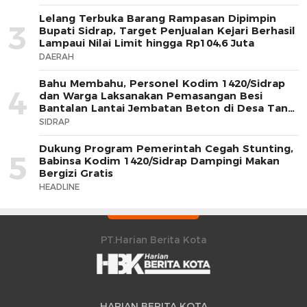
Lelang Terbuka Barang Rampasan Dipimpin
3
Bupati Sidrap, Target Penjualan Kejari Berhasil
Lampaui Nilai Limit hingga Rp104,6 Juta
DAERAH
Bahu Membahu, Personel Kodim 1420/Sidrap
4
dan Warga Laksanakan Pemasangan Besi
Bantalan Lantai Jembatan Beton di Desa Tana
Toro
SIDRAP
Dukung Program Pemerintah Cegah Stunting,
5
Babinsa Kodim 1420/Sidrap Dampingi Makan
Bergizi Gratis
HEADLINE
PT.Harian Berita Kota
HARIAN BERITA KOTA