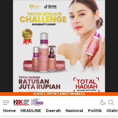
Home
HEADLINE
Daerah
Nasional
Politik
Olah
HarianBeritaKota
Mengabarkan Setiap Detil, Sudut, dan Cerita Kota