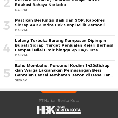
2
Edukasi Bahaya Narkoba
DAERAH
Pastikan Berfungsi Baik dan SOP, Kapolres
3
Sidrap AKBP Indra Cek Senpi Milik Personil
DAERAH
Lelang Terbuka Barang Rampasan Dipimpin
4
Bupati Sidrap, Target Penjualan Kejari Berhasil
Lampaui Nilai Limit hingga Rp104,6 Juta
DAERAH
Bahu Membahu, Personel Kodim 1420/Sidrap
5
dan Warga Laksanakan Pemasangan Besi
Bantalan Lantai Jembatan Beton di Desa Tana
Toro
SIDRAP
PT.Harian Berita Kota