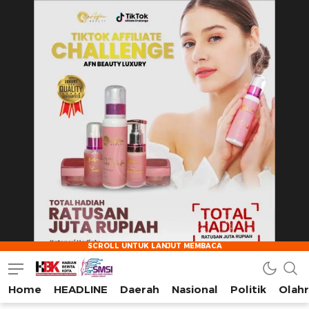
Home
HEADLINE
Daerah
Nasional
Politik
Olah
HarianBeritaKota
Mengabarkan Setiap Detil, Sudut, dan Cerita Kota