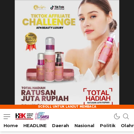
Home
HEADLINE
Daerah
Nasional
Politik
Olah
HarianBeritaKota
Mengabarkan Setiap Detil, Sudut, dan Cerita Kota