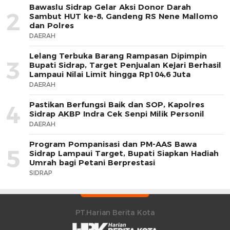
Bawaslu Sidrap Gelar Aksi Donor Darah
2
Sambut HUT ke-8, Gandeng RS Nene Mallomo
dan Polres
DAERAH
Lelang Terbuka Barang Rampasan Dipimpin
3
Bupati Sidrap, Target Penjualan Kejari Berhasil
Lampaui Nilai Limit hingga Rp104,6 Juta
DAERAH
Pastikan Berfungsi Baik dan SOP, Kapolres
4
Sidrap AKBP Indra Cek Senpi Milik Personil
DAERAH
Program Pompanisasi dan PM-AAS Bawa
5
Sidrap Lampaui Target, Bupati Siapkan Hadiah
Umrah bagi Petani Berprestasi
SIDRAP
PT.Harian Berita Kota