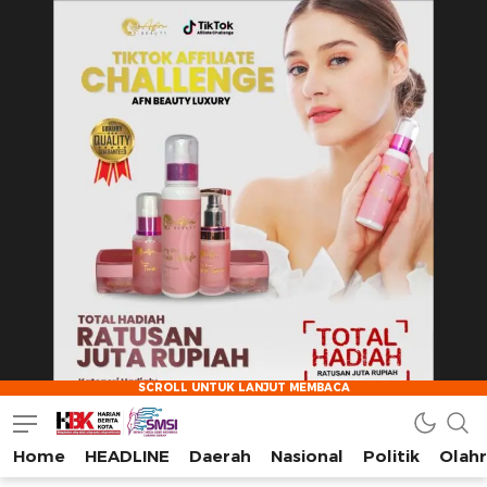
Home
HEADLINE
Daerah
Nasional
Politik
Olah
HarianBeritaKota
Mengabarkan Setiap Detil, Sudut, dan Cerita Kota