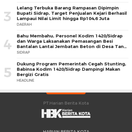
Lelang Terbuka Barang Rampasan Dipimpin
3
Bupati Sidrap, Target Penjualan Kejari Berhasil
Lampaui Nilai Limit hingga Rp104,6 Juta
DAERAH
Bahu Membahu, Personel Kodim 1420/Sidrap
4
dan Warga Laksanakan Pemasangan Besi
Bantalan Lantai Jembatan Beton di Desa Tana
Toro
SIDRAP
Dukung Program Pemerintah Cegah Stunting,
5
Babinsa Kodim 1420/Sidrap Dampingi Makan
Bergizi Gratis
HEADLINE
PT.Harian Berita Kota
HARIAN BERITA KOTA