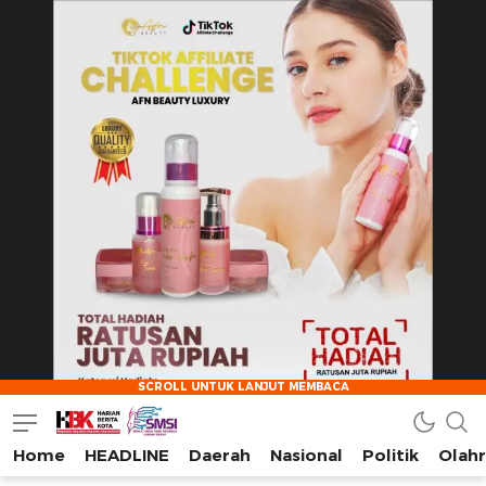
Home
HEADLINE
Daerah
Nasional
Politik
Olah
HarianBeritaKota
Mengabarkan Setiap Detil, Sudut, dan Cerita Kota