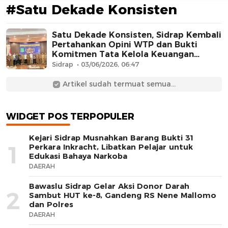
#Satu Dekade Konsisten
Satu Dekade Konsisten, Sidrap Kembali
Pertahankan Opini WTP dan Bukti
Komitmen Tata Kelola Keuangan
Berkualitas
Sidrap
03/06/2026, 06:47
Artikel sudah termuat semua...
AFN BEAUTY LUXURY
WIDGET POS TERPOPULER
Kejari Sidrap Musnahkan Barang Bukti 31
1
Perkara Inkracht, Libatkan Pelajar untuk
Edukasi Bahaya Narkoba
DAERAH
Bawaslu Sidrap Gelar Aksi Donor Darah
2
Sambut HUT ke-8, Gandeng RS Nene Mallomo
dan Polres
DAERAH