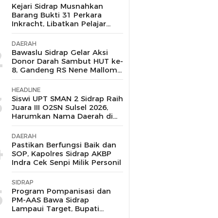
1
Kejari Sidrap Musnahkan
Barang Bukti 31 Perkara
Inkracht, Libatkan Pelajar
untuk Edukasi Bahaya
Narkoba
DAERAH
2
Bawaslu Sidrap Gelar Aksi
Donor Darah Sambut HUT ke-
8, Gandeng RS Nene Mallomo
dan Polres
HEADLINE
3
Siswi UPT SMAN 2 Sidrap Raih
Juara III O2SN Sulsel 2026,
Harumkan Nama Daerah di
Cabang Renang
DAERAH
4
Pastikan Berfungsi Baik dan
SOP, Kapolres Sidrap AKBP
Indra Cek Senpi Milik Personil
SIDRAP
5
Program Pompanisasi dan
PM-AAS Bawa Sidrap
Lampaui Target, Bupati
Siapkan Hadiah Umrah bagi