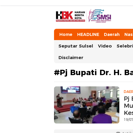
HarianBeritaKota
Mengabarkan Setiap Detil, Sudut, da
Home
HEADLINE
Daerah
Nas
Seputar Sulsel
Video
Selebri
Disclaimer
#Pj Bupati Dr. H. B
DAE
Pj
Mu
Ke
19/07