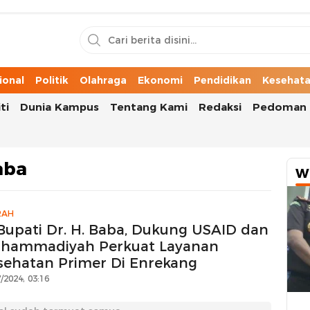
n Cerita Kota
ional
Politik
Olahraga
Ekonomi
Pendidikan
Kesehat
ti
Dunia Kampus
Tentang Kami
Redaksi
Pedoman 
aba
W
RAH
 Bupati Dr. H. Baba, Dukung USAID dan
hammadiyah Perkuat Layanan
sehatan Primer Di Enrekang
/2024, 03:16