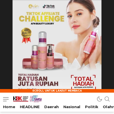
Home
HEADLINE
Daerah
Nasional
Politik
Olah
HarianBeritaKota
Mengabarkan Setiap Detil, Sudut, dan Cerita Kota