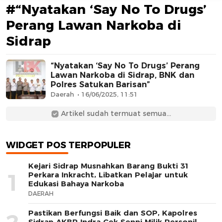
#“Nyatakan ‘Say No To Drugs’
Perang Lawan Narkoba di
Sidrap
“Nyatakan ‘Say No To Drugs’ Perang
Lawan Narkoba di Sidrap, BNK dan
Polres Satukan Barisan”
AFN BEAUTY LUXURY
Daerah
16/06/2025, 11:51
Artikel sudah termuat semua...
WIDGET POS TERPOPULER
Kejari Sidrap Musnahkan Barang Bukti 31
1
Perkara Inkracht, Libatkan Pelajar untuk
Edukasi Bahaya Narkoba
DAERAH
Pastikan Berfungsi Baik dan SOP, Kapolres
Sidrap AKBP Indra Cek Senpi Milik Personil