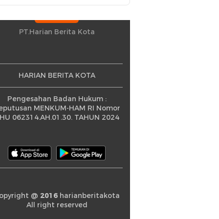
Petani Berprestasi
PT.Harian Berita Kota
HARIAN BERITA KOTA
Pengesahan Badan Hukum :
eputusan MENKUM-HAM RI Nomor
HU 062314.AH.01.30. TAHUN 2024
opyright @
2016
harianberitakota
All right reserved