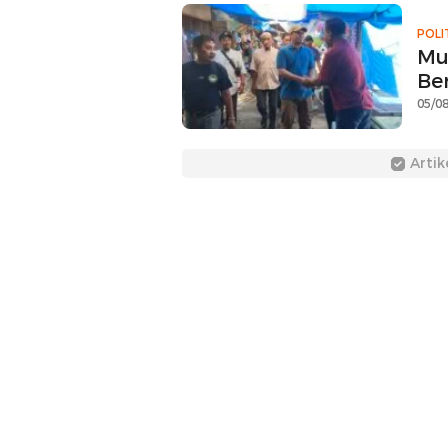
POLI
Mu
Be
05/08
Artik