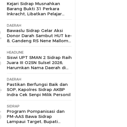
1
Kejari Sidrap Musnahkan
Barang Bukti 31 Perkara
Inkracht, Libatkan Pelajar
untuk Edukasi Bahaya
Narkoba
DAERAH
2
Bawaslu Sidrap Gelar Aksi
Donor Darah Sambut HUT ke-
8, Gandeng RS Nene Mallomo
dan Polres
HEADLINE
3
Siswi UPT SMAN 2 Sidrap Raih
Juara III O2SN Sulsel 2026,
Harumkan Nama Daerah di
Cabang Renang
DAERAH
4
Pastikan Berfungsi Baik dan
SOP, Kapolres Sidrap AKBP
Indra Cek Senpi Milik Personil
SIDRAP
5
Program Pompanisasi dan
PM-AAS Bawa Sidrap
Lampaui Target, Bupati
Siapkan Hadiah Umrah bagi