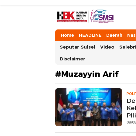
HarianBeritaKota
Mengabarkan Setiap Detil, Sudut, da
Home
HEADLINE
Daerah
Nas
Seputar Sulsel
Video
Selebri
Disclaimer
#Muzayyin Arif
POLI
De
Ke
Pil
08/08