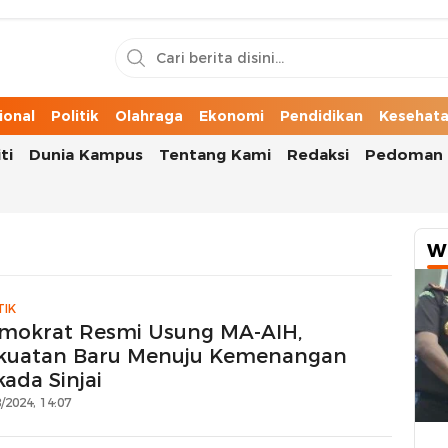
n Cerita Kota
ional
Politik
Olahraga
Ekonomi
Pendidikan
Kesehat
ti
Dunia Kampus
Tentang Kami
Redaksi
Pedoman 
W
TIK
mokrat Resmi Usung MA-AIH,
kuatan Baru Menuju Kemenangan
kada Sinjai
/2024, 14:07