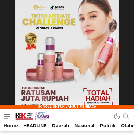
Home
HEADLINE
Daerah
Nasional
Politik
Olah
HarianBeritaKota
Mengabarkan Setiap Detil, Sudut, dan Cerita Kota