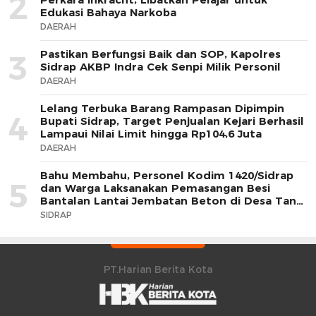
2
Edukasi Bahaya Narkoba
DAERAH
Pastikan Berfungsi Baik dan SOP, Kapolres
3
Sidrap AKBP Indra Cek Senpi Milik Personil
DAERAH
Lelang Terbuka Barang Rampasan Dipimpin
4
Bupati Sidrap, Target Penjualan Kejari Berhasil
Lampaui Nilai Limit hingga Rp104,6 Juta
DAERAH
Bahu Membahu, Personel Kodim 1420/Sidrap
5
dan Warga Laksanakan Pemasangan Besi
Bantalan Lantai Jembatan Beton di Desa Tana
Toro
SIDRAP
PT.Harian Berita Kota