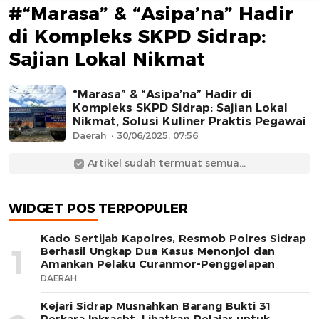
#“Marasa” & “Asipa’na” Hadir
di Kompleks SKPD Sidrap:
Sajian Lokal Nikmat
“Marasa” & “Asipa’na” Hadir di
Kompleks SKPD Sidrap: Sajian Lokal
Nikmat, Solusi Kuliner Praktis Pegawai
AFN BEAUTY LUXURY
Daerah
30/06/2025, 07:56
Artikel sudah termuat semua...
WIDGET POS TERPOPULER
Kado Sertijab Kapolres, Resmob Polres Sidrap
1
Berhasil Ungkap Dua Kasus Menonjol dan
Amankan Pelaku Curanmor-Penggelapan
DAERAH
Kejari Sidrap Musnahkan Barang Bukti 31
Perkara Inkracht, Libatkan Pelajar untuk