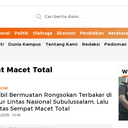
n Cerita Kota
ional
Politik
Olahraga
Ekonomi
Pendidikan
Kesehat
ti
Dunia Kampus
Tentang Kami
Redaksi
Pedoman 
t Macet Total
W
LINE
bil Bermuatan Rongsokan Terbakar di
ur Lintas Nasional Subulussalam, Lalu
ntas Sempat Macet Total
/2025, 16:46