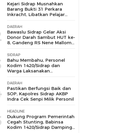
1
Kejari Sidrap Musnahkan
Barang Bukti 31 Perkara
Inkracht, Libatkan Pelajar
untuk Edukasi Bahaya
Narkoba
DAERAH
2
Bawaslu Sidrap Gelar Aksi
Donor Darah Sambut HUT ke-
8, Gandeng RS Nene Mallomo
dan Polres
SIDRAP
3
Bahu Membahu, Personel
Kodim 1420/Sidrap dan
Warga Laksanakan
Pemasangan Besi Bantalan
Lantai Jembatan Beton di
DAERAH
Desa Tana Toro
4
Pastikan Berfungsi Baik dan
SOP, Kapolres Sidrap AKBP
Indra Cek Senpi Milik Personil
HEADLINE
5
Dukung Program Pemerintah
Cegah Stunting, Babinsa
Kodim 1420/Sidrap Dampingi
Makan Bergizi Gratis