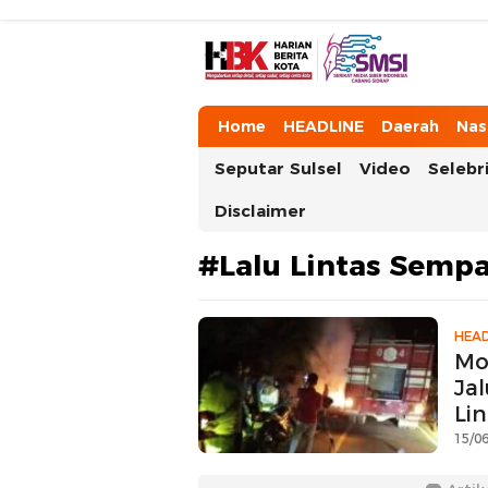
HarianBeritaKota
Mengabarkan Setiap Detil, Sudut, da
Home
HEADLINE
Daerah
Nas
Seputar Sulsel
Video
Selebri
Disclaimer
#Lalu Lintas Sempa
HEAD
Mo
Jal
Li
15/06