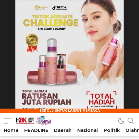
Home
HEADLINE
Daerah
Nasional
Politik
Olah
HarianBeritaKota
Mengabarkan Setiap Detil, Sudut, dan Cerita Kota