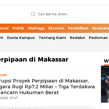
n Cerita Kota
ional
Politik
Olahraga
Ekonomi
Pendidikan
Kesehat
ti
Dunia Kampus
Tentang Kami
Redaksi
Pedoman 
erpipaan di Makassar
W
LINE
rupsi Proyek Perpipaan di Makassar,
gara Rugi Rp7,2 Miliar – Tiga Terdakwa
rancam Hukuman Berat
/2025, 07:47