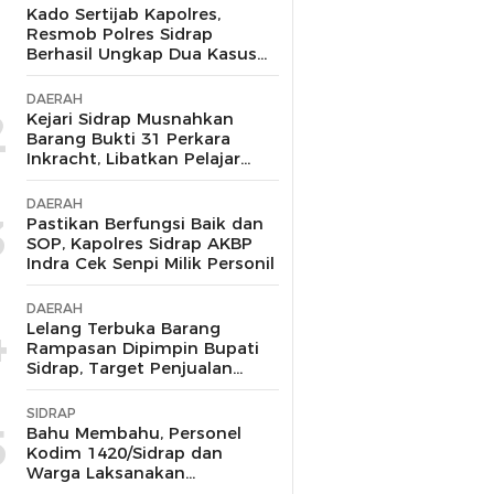
1
Kado Sertijab Kapolres,
Resmob Polres Sidrap
Berhasil Ungkap Dua Kasus
Menonjol dan Amankan
Pelaku Curanmor-
DAERAH
Penggelapan
2
Kejari Sidrap Musnahkan
Barang Bukti 31 Perkara
Inkracht, Libatkan Pelajar
untuk Edukasi Bahaya
Narkoba
DAERAH
3
Pastikan Berfungsi Baik dan
SOP, Kapolres Sidrap AKBP
Indra Cek Senpi Milik Personil
DAERAH
4
Lelang Terbuka Barang
Rampasan Dipimpin Bupati
Sidrap, Target Penjualan
Kejari Berhasil Lampaui Nilai
Limit hingga Rp104,6 Juta
SIDRAP
5
Bahu Membahu, Personel
Kodim 1420/Sidrap dan
Warga Laksanakan
Pemasangan Besi Bantalan