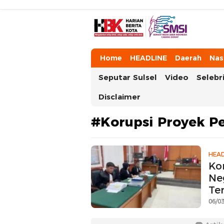
HarianBeritaKota
Mengabarkan Setiap Detil, Sudut, da
Home
HEADLINE
Daerah
Nas
Seputar Sulsel
Video
Selebri
Disclaimer
#Korupsi Proyek P
HEAD
Ko
Ne
Te
06/03