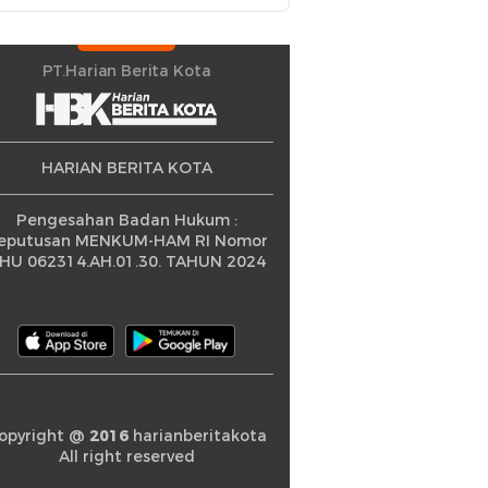
Lantai Jembatan Beton di
Desa Tana Toro
PT.Harian Berita Kota
HARIAN BERITA KOTA
Pengesahan Badan Hukum :
eputusan MENKUM-HAM RI Nomor
HU 062314.AH.01.30. TAHUN 2024
opyright @
2016
harianberitakota
All right reserved