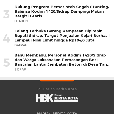
Dukung Program Pemerintah Cegah Stunting,
3
Babinsa Kodim 1420/Sidrap Dampingi Makan
Bergizi Gratis
HEADLINE
Lelang Terbuka Barang Rampasan Dipimpin
4
Bupati Sidrap, Target Penjualan Kejari Berhasil
Lampaui Nilai Limit hingga Rp104,6 Juta
DAERAH
Bahu Membahu, Personel Kodim 1420/Sidrap
5
dan Warga Laksanakan Pemasangan Besi
Bantalan Lantai Jembatan Beton di Desa Tana
Toro
SIDRAP
PT.Harian Berita Kota
HARIAN BERITA KOTA