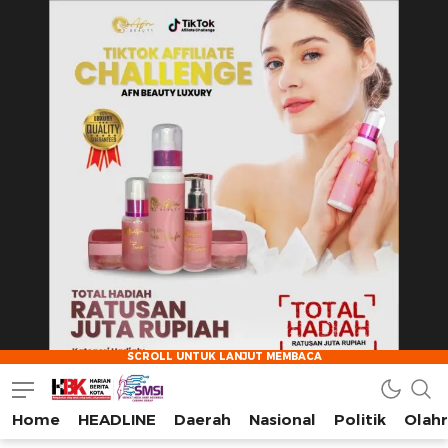
Home
HEADLINE
Daerah
Nasional
Politik
Olah
HarianBeritaKota
Mengabarkan Setiap Detil, Sudut, dan Cerita Kota