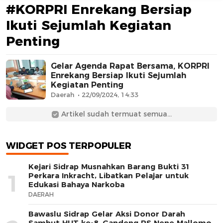
#KORPRI Enrekang Bersiap
Ikuti Sejumlah Kegiatan
Penting
Gelar Agenda Rapat Bersama, KORPRI
Enrekang Bersiap Ikuti Sejumlah
Kegiatan Penting
AFN BEAUTY LUXURY
Daerah
22/09/2024, 14:33
Artikel sudah termuat semua...
WIDGET POS TERPOPULER
Kejari Sidrap Musnahkan Barang Bukti 31
1
Perkara Inkracht, Libatkan Pelajar untuk
Edukasi Bahaya Narkoba
DAERAH
Bawaslu Sidrap Gelar Aksi Donor Darah
Sambut HUT ke-8, Gandeng RS Nene Mallomo