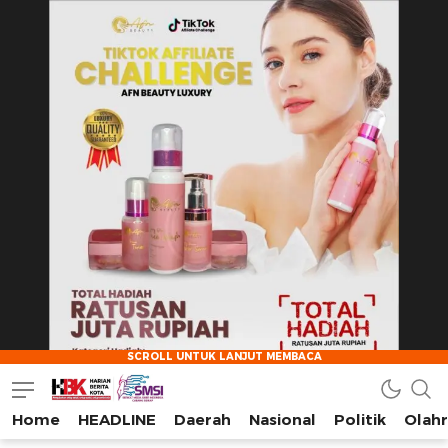
Home
HEADLINE
Daerah
Nasional
Politik
Olah
HarianBeritaKota
Mengabarkan Setiap Detil, Sudut, dan Cerita Kota