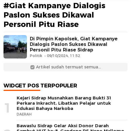
#Giat Kampanye Dialogis
Paslon Sukses Dikawal
Personil Pitu Riase
Di Pimpin Kapolsek, Giat Kampanye
Dialogis Paslon Sukses Dikawal
Personil Pitu Riase Sidrap
AFN BEAUTY LUXURY
Politik
09/10/2024, 11:52
Artikel sudah termuat semua...
WIDGET POS TERPOPULER
Kejari Sidrap Musnahkan Barang Bukti 31
1
Perkara Inkracht, Libatkan Pelajar untuk
Edukasi Bahaya Narkoba
DAERAH
Bawaslu Sidrap Gelar Aksi Donor Darah
Sambut HUT ke-8, Gandeng RS Nene Mallomo