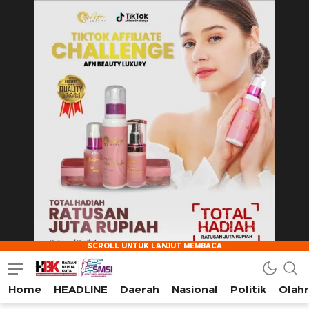
Home
HEADLINE
Daerah
Nasional
Politik
Olah
HarianBeritaKota
Mengabarkan Setiap Detil, Sudut, dan Cerita Kota