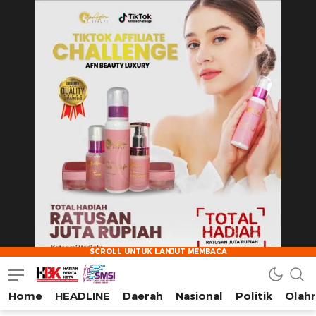
Home
HEADLINE
Daerah
Nasional
Politik
Olah
HarianBeritaKota
Mengabarkan Setiap Detil, Sudut, dan Cerita Kota