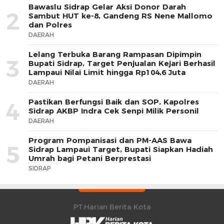
Bawaslu Sidrap Gelar Aksi Donor Darah
2
Sambut HUT ke-8, Gandeng RS Nene Mallomo
dan Polres
DAERAH
Lelang Terbuka Barang Rampasan Dipimpin
3
Bupati Sidrap, Target Penjualan Kejari Berhasil
Lampaui Nilai Limit hingga Rp104,6 Juta
DAERAH
Pastikan Berfungsi Baik dan SOP, Kapolres
4
Sidrap AKBP Indra Cek Senpi Milik Personil
DAERAH
Program Pompanisasi dan PM-AAS Bawa
5
Sidrap Lampaui Target, Bupati Siapkan Hadiah
Umrah bagi Petani Berprestasi
SIDRAP
PT.Harian Berita Kota