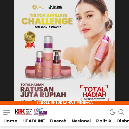
Home
HEADLINE
Daerah
Nasional
Politik
Olah
HarianBeritaKota
Mengabarkan Setiap Detil, Sudut, dan Cerita Kota