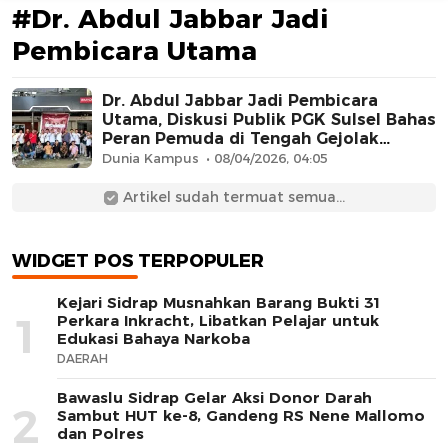
#Dr. Abdul Jabbar Jadi
Pembicara Utama
Dr. Abdul Jabbar Jadi Pembicara
Utama, Diskusi Publik PGK Sulsel Bahas
Peran Pemuda di Tengah Gejolak
Global
Dunia Kampus
08/04/2026, 04:05
AFN BEAUTY LUXURY
Artikel sudah termuat semua...
WIDGET POS TERPOPULER
Kejari Sidrap Musnahkan Barang Bukti 31
1
Perkara Inkracht, Libatkan Pelajar untuk
Edukasi Bahaya Narkoba
DAERAH
Bawaslu Sidrap Gelar Aksi Donor Darah
2
Sambut HUT ke-8, Gandeng RS Nene Mallomo
dan Polres