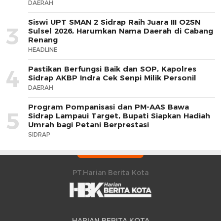
DAERAH
Siswi UPT SMAN 2 Sidrap Raih Juara III O2SN
3
Sulsel 2026, Harumkan Nama Daerah di Cabang
Renang
HEADLINE
Pastikan Berfungsi Baik dan SOP, Kapolres
4
Sidrap AKBP Indra Cek Senpi Milik Personil
DAERAH
Program Pompanisasi dan PM-AAS Bawa
5
Sidrap Lampaui Target, Bupati Siapkan Hadiah
Umrah bagi Petani Berprestasi
SIDRAP
PT.Harian Berita Kota
HARIAN BERITA KOTA